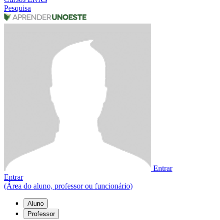
Pesquisa
Entrar
Entrar
(Área do aluno, professor ou funcionário)
Aluno
Professor