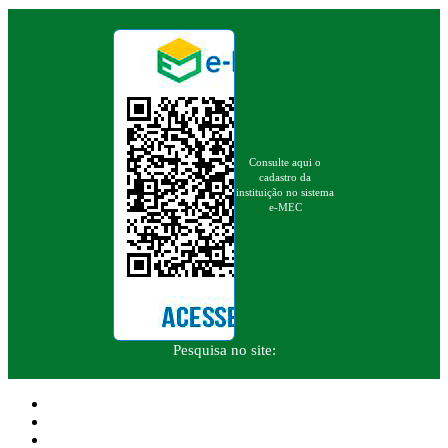
Consulte aqui o
cadastro da
instituição no sistema
e-MEC
Pesquisa no site: