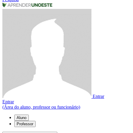
Entrar
Entrar
(Área do aluno, professor ou funcionário)
Aluno
Professor