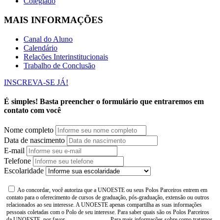
Colegiado
MAIS INFORMAÇÕES
Canal do Aluno
Calendário
Relações Interinstitucionais
Trabalho de Conclusão
INSCREVA-SE JÁ!
É simples! Basta preencher o formulário que entraremos em
contato com você
Nome completo
Data de nascimento
E-mail
Telefone
Escolaridade
Ao concordar, você autoriza que a UNOESTE ou seus Polos Parceiros entrem em
contato para o oferecimento de cursos de graduação, pós-graduação, extensão ou outros
relacionados ao seu interesse. A UNOESTE apenas compartilha as suas informações
pessoais coletadas com o Polo de seu interesse. Para saber quais são os Polos Parceiros
da UNOESTE, por favor,
consulte aqui
. Para mais informações sobre como tratamos