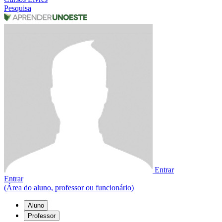
Pesquisa
Entrar
Entrar
(Área do aluno, professor ou funcionário)
Aluno
Professor