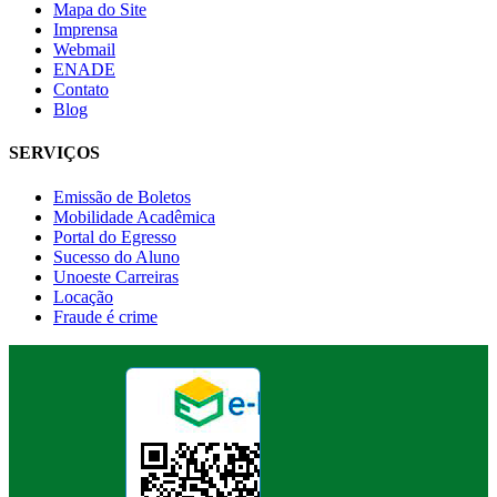
Mapa do Site
Imprensa
Webmail
ENADE
Contato
Blog
SERVIÇOS
Emissão de Boletos
Mobilidade Acadêmica
Portal do Egresso
Sucesso do Aluno
Unoeste Carreiras
Locação
Fraude é crime