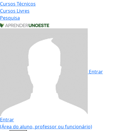
Cursos Técnicos
Cursos Livres
Pesquisa
Entrar
Entrar
(Área do aluno, professor ou funcionário)