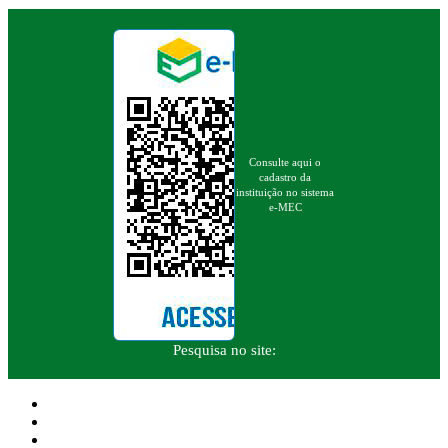
Consulte aqui o
cadastro da
instituição no sistema
e-MEC
Pesquisa no site: