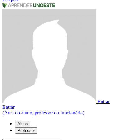
Entrar
Entrar
(Área do aluno, professor ou funcionário)
Aluno
Professor