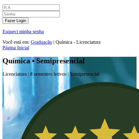
Fazer Login
Esqueci minha senha
Você está em:
Graduação
|
Química - Licenciatura
Página Inicial
Química • Semipresencial
Licenciatura |
8 semestres letivos |
Semipresencial