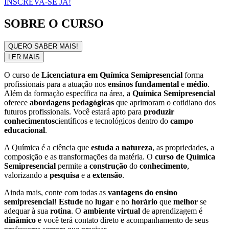
INSCREVA-SE JÁ!
SOBRE O CURSO
QUERO SABER MAIS!
LER MAIS
O curso de
Licenciatura em Química Semipresencial
forma
profissionais para a atuação nos
ensinos fundamental
e
médio
.
Além da formação específica na área, a
Química Semipresencial
oferece
abordagens pedagógicas
que aprimoram o cotidiano dos
futuros profissionais. Você estará apto para
produzir
conhecimentos
científicos e tecnológicos dentro do
campo
educacional
.
A Química é a ciência que
estuda a natureza
, as propriedades, a
composição e as transformações da matéria. O
curso de Química
Semipresencial
permite a
construção
do
conhecimento
,
valorizando a
pesquisa
e a
extensão
.
Ainda mais, conte com todas as
vantagens do ensino
semipresencial
!
Estude
no
lugar
e no
horário
que
melhor
se
adequar à sua
rotina
. O
ambiente virtual
de aprendizagem é
dinâmico
e você terá contato direto e acompanhamento de seus