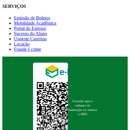
SERVIÇOS
Emissão de Boletos
Mobilidade Acadêmica
Portal do Egresso
Sucesso do Aluno
Unoeste Carreiras
Locação
Fraude é crime
Consulte aqui o
cadastro da
instituição no sistema
e-MEC