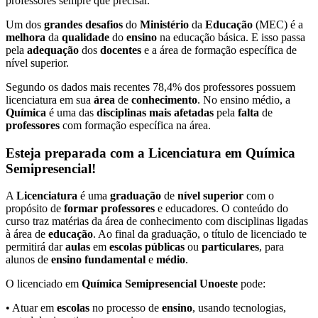
professores sempre que precisar.
Um dos
grandes desafios
do
Ministério
da
Educação
(MEC) é a
melhora
da
qualidade
do
ensino
na educação básica. E isso passa
pela
adequação
dos
docentes
e a área de formação específica de
nível superior.
Segundo os dados mais recentes 78,4% dos professores possuem
licenciatura em sua
área
de
conhecimento
. No ensino médio, a
Química
é uma das
disciplinas mais afetadas
pela
falta
de
professores
com formação específica na área.
Esteja preparada com a Licenciatura em Química
Semipresencial!
A
Licenciatura
é uma
graduação
de
nível superior
com o
propósito de
formar professores
e educadores. O conteúdo do
curso traz matérias da área de conhecimento com disciplinas ligadas
à área de
educação
. Ao final da graduação, o título de licenciado te
permitirá dar
aulas
em
escolas públicas
ou
particulares
, para
alunos de
ensino fundamental
e
médio
.
O licenciado em
Química Semipresencial Unoeste
pode:
• Atuar em
escolas
no processo de
ensino
, usando tecnologias,