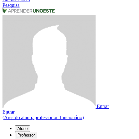
Pesquisa
Entrar
Entrar
(Área do aluno, professor ou funcionário)
Aluno
Professor