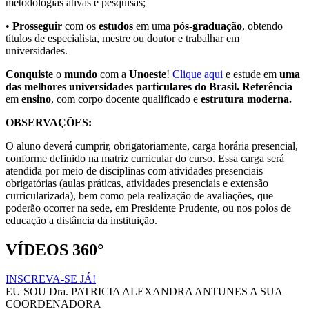
metodologias ativas e pesquisas;
•
Prosseguir
com os
estudos
em uma
pós-graduação
, obtendo
títulos de especialista, mestre ou doutor e trabalhar em
universidades.
Conquiste
o
mundo
com a
Unoeste
!
Clique aqui
e estude em
uma
das melhores universidades particulares do Brasil. Referência
em
ensino
, com corpo docente qualificado e
estrutura moderna.
OBSERVAÇÕES:
O aluno deverá cumprir, obrigatoriamente, carga horária presencial,
conforme definido na matriz curricular do curso. Essa carga será
atendida por meio de disciplinas com atividades presenciais
obrigatórias (aulas práticas, atividades presenciais e extensão
curricularizada), bem como pela realização de avaliações, que
poderão ocorrer na sede, em Presidente Prudente, ou nos polos de
educação a distância da instituição.
VÍDEOS 360°
INSCREVA-SE JÁ!
EU SOU
Dra. PATRICIA ALEXANDRA ANTUNES
A SUA
COORDENADORA