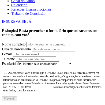
Canal do Aluno
Calendário
Relações Interinstitucionais
Trabalho de Conclusão
INSCREVA-SE JÁ!
É simples! Basta preencher o formulário que entraremos em
contato com você
Nome completo
Data de nascimento
E-mail
Telefone
Escolaridade
Ao concordar, você autoriza que a UNOESTE ou seus Polos Parceiros entrem em
contato para o oferecimento de cursos de graduação, pós-graduação, extensão ou outros
relacionados ao seu interesse. A UNOESTE apenas compartilha as suas informações
pessoais coletadas com o Polo de seu interesse. Para saber quais são os Polos Parceiros
da UNOESTE, por favor,
consulte aqui
. Para mais informações sobre como tratamos
seus dados, consulte a nossa
Aviso de Privacidade
ENVIAR