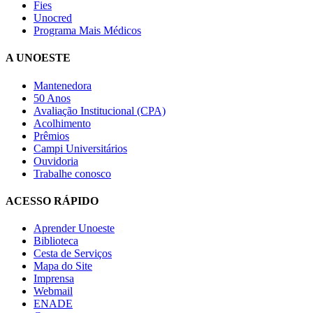
Fies
Unocred
Programa Mais Médicos
A UNOESTE
Mantenedora
50 Anos
Avaliação Institucional (CPA)
Acolhimento
Prêmios
Campi Universitários
Ouvidoria
Trabalhe conosco
ACESSO RÁPIDO
Aprender Unoeste
Biblioteca
Cesta de Serviços
Mapa do Site
Imprensa
Webmail
ENADE