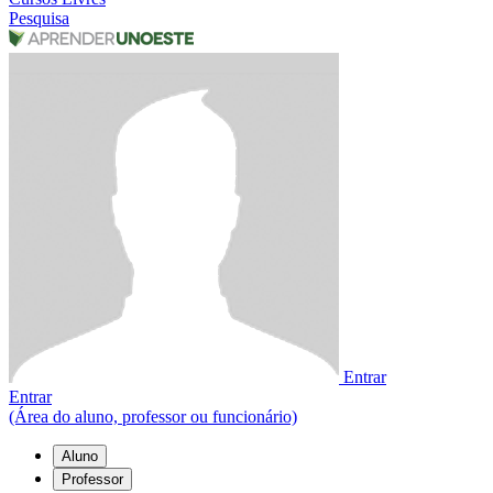
Pesquisa
Entrar
Entrar
(Área do aluno, professor ou funcionário)
Aluno
Professor