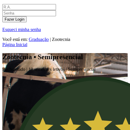
Fazer Login
Esqueci minha senha
Você está em:
Graduação
|
Zootecnia
Página Inicial
Zootecnia • Semipresencial
Bacharelado |
10 semestres letivos |
Semipresencial