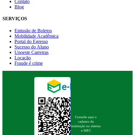
Contato
Blog
SERVIÇOS
Emissão de Boletos
Mobilidade Acadêmica
Portal do Egresso
Sucesso do Aluno
Unoeste Carreiras
Locação
Fraude é crime
Consulte aqui o
cadastro da
instituição no sistema
e-MEC