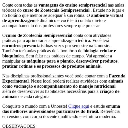
Conte com todas as
vantagens do ensino semipresencial
nas aulas
teóricas do
curso de Zootecnia Semipresencial
. Estude no lugar e
no horário que melhor se adequar à sua rotina. O
ambiente virtual
de aprendizagem
é dinâmico e você terá contato direto e
acompanhamento dos professores sempre que precisar.
O
curso de Zootecnia Semipresencial
conta com atividades
práticas para aprimorar sua aprendizagem teórica. Você terá
encontros presenciais
duas vezes por semestre na Unoeste.
Também terá aulas práticas de laboratório de
biologia celular e
bioquímica
. Sem falar nas práticas de campo. Vai aprender a
manipular
as máquinas para o plantio, desenvolver produtos,
praticar rotinas e os processos de produtos animais
.
Nas disciplinas profissionalizantes você pode contar com a
Fazenda
Experimental
. Nesse local poderá realizar atividades com
animais
como vacinação e acompanhamento do manejo nutricional
,
além de desenvolver as habilidades necessárias para a
criação de
animais
de cada categoria.
Conquiste o mundo com a Unoeste!
Clique aqui
e estude em
uma
das melhores universidades particulares do Brasil
. Referência
em ensino, com corpo docente qualificado e estrutura moderna.
OBSERVAÇÕES: