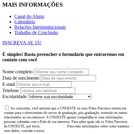
MAIS INFORMAÇÕES
Canal do Aluno
Calendário
Relações Interinstitucionais
Trabalho de Conclusão
INSCREVA-SE JÁ!
É simples! Basta preencher o formulário que entraremos em
contato com você
Nome completo
Data de nascimento
E-mail
Telefone
Escolaridade
Ao concordar, você autoriza que a UNOESTE ou seus Polos Parceiros entrem em
contato para o oferecimento de cursos de graduação, pós-graduação, extensão ou outros
relacionados ao seu interesse. A UNOESTE apenas compartilha as suas informações
pessoais coletadas com o Polo de seu interesse. Para saber quais são os Polos Parceiros
da UNOESTE, por favor,
consulte aqui
. Para mais informações sobre como tratamos
seus dados, consulte a nossa
Aviso de Privacidade