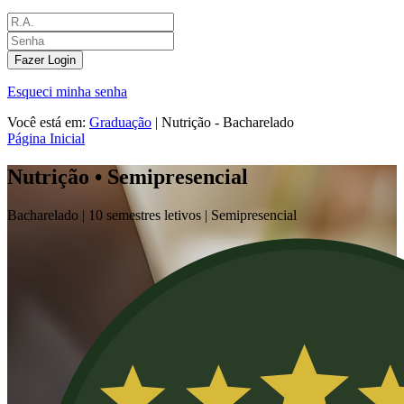
Fazer Login
Esqueci minha senha
Você está em:
Graduação
|
Nutrição - Bacharelado
Página Inicial
Nutrição • Semipresencial
Bacharelado |
10 semestres letivos |
Semipresencial