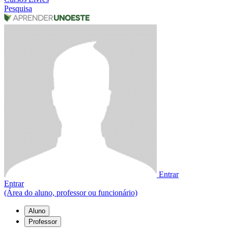
Pesquisa
Entrar
Entrar
(Área do aluno, professor ou funcionário)
Aluno
Professor