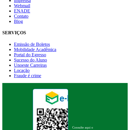
Imprensa
Webmail
ENADE
Contato
Blog
SERVIÇOS
Emissão de Boletos
Mobilidade Acadêmica
Portal do Egresso
Sucesso do Aluno
Unoeste Carreiras
Locação
Fraude é crime
Consulte aqui o