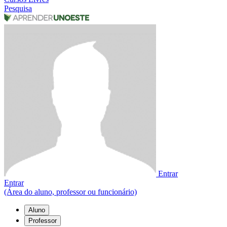
Pesquisa
Entrar
Entrar
(Área do aluno, professor ou funcionário)
Aluno
Professor