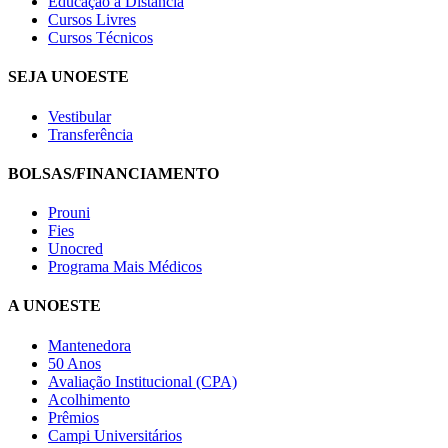
Educação a Distância
Cursos Livres
Cursos Técnicos
SEJA UNOESTE
Vestibular
Transferência
BOLSAS/FINANCIAMENTO
Prouni
Fies
Unocred
Programa Mais Médicos
A UNOESTE
Mantenedora
50 Anos
Avaliação Institucional (CPA)
Acolhimento
Prêmios
Campi Universitários