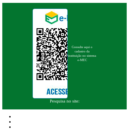
Consulte aqui o
cadastro da
instituição no sistema
e-MEC
Pesquisa no site: