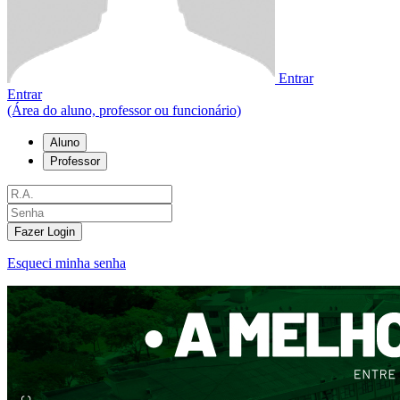
Entrar
Entrar
(Área do aluno, professor ou funcionário)
Aluno
Professor
Fazer Login
Esqueci minha senha