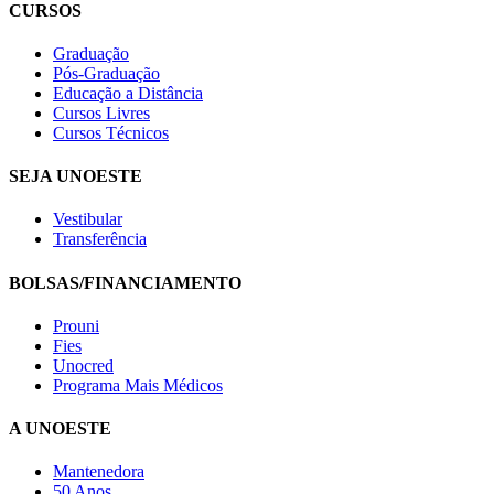
CURSOS
Graduação
Pós-Graduação
Educação a Distância
Cursos Livres
Cursos Técnicos
SEJA UNOESTE
Vestibular
Transferência
BOLSAS/FINANCIAMENTO
Prouni
Fies
Unocred
Programa Mais Médicos
A UNOESTE
Mantenedora
50 Anos