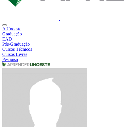
A Unoeste
Graduação
EAD
Pós-Graduação
Cursos Técnicos
Cursos Livres
Pesquisa