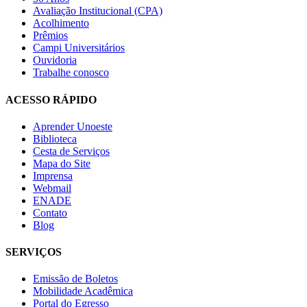
Avaliação Institucional (CPA)
Acolhimento
Prêmios
Campi Universitários
Ouvidoria
Trabalhe conosco
ACESSO RÁPIDO
Aprender Unoeste
Biblioteca
Cesta de Serviços
Mapa do Site
Imprensa
Webmail
ENADE
Contato
Blog
SERVIÇOS
Emissão de Boletos
Mobilidade Acadêmica
Portal do Egresso