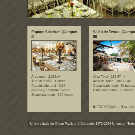
Espaço Solarium (Campus
Salão de Festas (Camp
II)
III)
Área total - 2.265m²
Área Total - 266,87 m²
Área de salão - 1.308m²
Área de salão - 102,22 m²
Capacidade total - 1112
Capacidade total - 80 pesso
pessoas, conforme alvará.
Estacionamento - 80 vagas
Estacionamento - 600 vagas
INFORMAÇ&Oti... (leia mais
Universidade do Oeste Paulista © Copyright 1972-2026 Unoeste - Todos