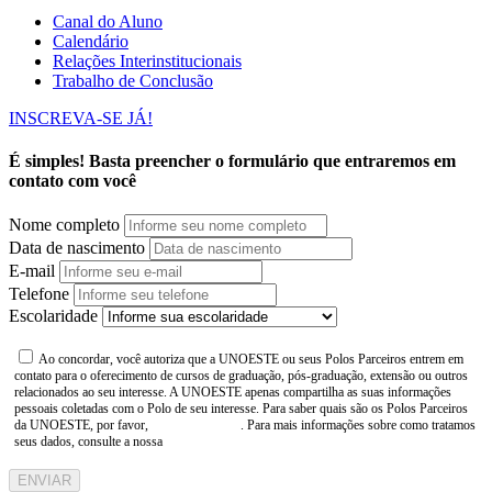
Canal do Aluno
Calendário
Relações Interinstitucionais
Trabalho de Conclusão
INSCREVA-SE JÁ!
É simples! Basta preencher o formulário que entraremos em
contato com você
Nome completo
Data de nascimento
E-mail
Telefone
Escolaridade
Ao concordar, você autoriza que a UNOESTE ou seus Polos Parceiros entrem em
contato para o oferecimento de cursos de graduação, pós-graduação, extensão ou outros
relacionados ao seu interesse. A UNOESTE apenas compartilha as suas informações
pessoais coletadas com o Polo de seu interesse. Para saber quais são os Polos Parceiros
da UNOESTE, por favor,
consulte aqui
. Para mais informações sobre como tratamos
seus dados, consulte a nossa
Aviso de Privacidade
ENVIAR