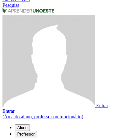
Pesquisa
Entrar
Entrar
(Área do aluno, professor ou funcionário)
Aluno
Professor