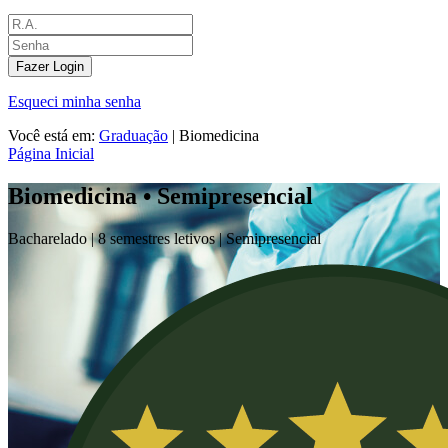
Fazer Login
Esqueci minha senha
Você está em:
Graduação
|
Biomedicina
Página Inicial
Biomedicina • Semipresencial
Bacharelado |
8 semestres letivos |
Semipresencial