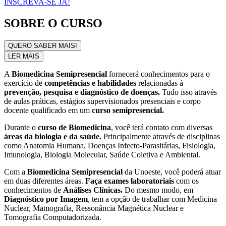
INSCREVA-SE JÁ!
SOBRE O CURSO
QUERO SABER MAIS!
LER MAIS
A
Biomedicina Semipresencial
fornecerá conhecimentos para o
exercício de
competências e habilidades
relacionadas à
prevenção, pesquisa e diagnóstico de doenças.
Tudo isso através
de aulas práticas, estágios supervisionados presenciais e corpo
docente qualificado em um
curso semipresencial.
Durante o
curso de Biomedicina
, você terá contato com diversas
áreas da biologia e da saúde.
Principalmente através de disciplinas
como Anatomia Humana, Doenças Infecto-Parasitárias, Fisiologia,
Imunologia, Biologia Molecular, Saúde Coletiva e Ambiental.
Com a
Biomedicina Semipresencial
da Unoeste, você poderá atuar
em duas diferentes áreas.
Faça exames laboratoriais
com os
conhecimentos de
Análises Clínicas.
Do mesmo modo, em
Diagnóstico por Imagem
, tem a opção de trabalhar com Medicina
Nuclear, Mamografia, Ressonância Magnética Nuclear e
Tomografia Computadorizada.