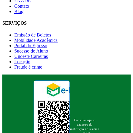
ENADE
Contato
Blog
SERVIÇOS
Emissão de Boletos
Mobilidade Acadêmica
Portal do Egresso
Sucesso do Aluno
Unoeste Carreiras
Locação
Fraude é crime
Consulte aqui o
cadastro da
instituição no sistema