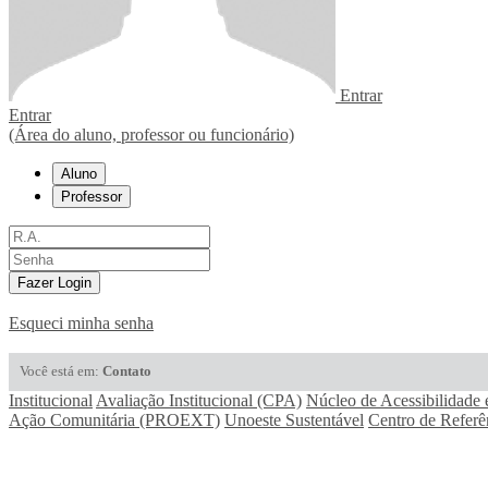
Entrar
Entrar
(Área do aluno, professor ou funcionário)
Aluno
Professor
Fazer Login
Esqueci minha senha
Você está em:
Contato
Institucional
Avaliação Institucional (CPA)
Núcleo de Acessibilidade 
Ação Comunitária (PROEXT)
Unoeste Sustentável
Centro de Referê