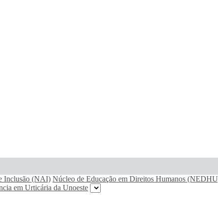
e Inclusão (NAI)
Núcleo de Educação em Direitos Humanos (NEDHU
ncia em Urticária da Unoeste