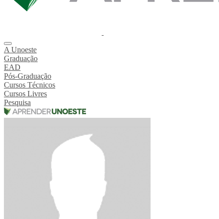
A Unoeste
Graduação
EAD
Pós-Graduação
Cursos Técnicos
Cursos Livres
Pesquisa