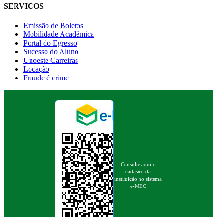
SERVIÇOS
Emissão de Boletos
Mobilidade Acadêmica
Portal do Egresso
Sucesso do Aluno
Unoeste Carreiras
Locação
Fraude é crime
Consulte aqui o
cadastro da
instituição no sistema
e-MEC