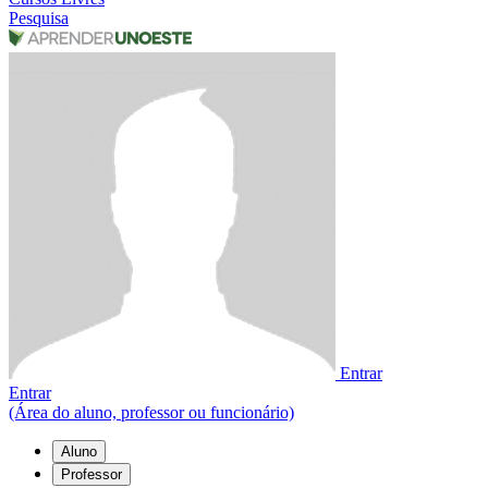
Pesquisa
Entrar
Entrar
(Área do aluno, professor ou funcionário)
Aluno
Professor