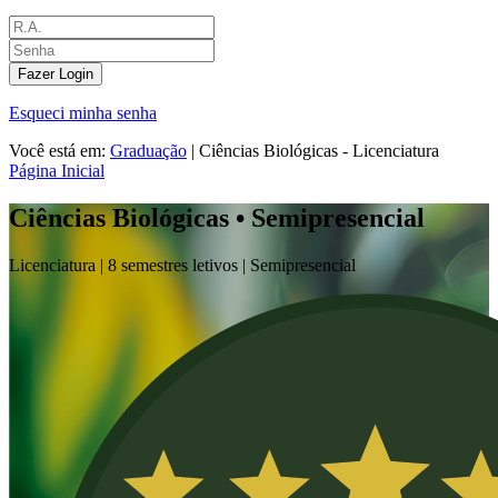
Fazer Login
Esqueci minha senha
Você está em:
Graduação
|
Ciências Biológicas - Licenciatura
Página Inicial
Ciências Biológicas • Semipresencial
Licenciatura |
8 semestres letivos |
Semipresencial