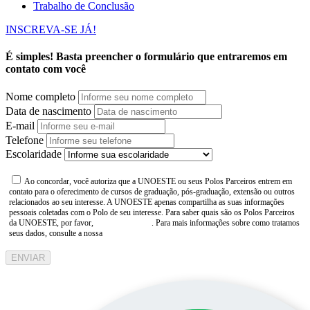
Trabalho de Conclusão
INSCREVA-SE JÁ!
É simples! Basta preencher o formulário que entraremos em
contato com você
Nome completo
Data de nascimento
E-mail
Telefone
Escolaridade
Ao concordar, você autoriza que a UNOESTE ou seus Polos Parceiros entrem em
contato para o oferecimento de cursos de graduação, pós-graduação, extensão ou outros
relacionados ao seu interesse. A UNOESTE apenas compartilha as suas informações
pessoais coletadas com o Polo de seu interesse. Para saber quais são os Polos Parceiros
da UNOESTE, por favor,
consulte aqui
. Para mais informações sobre como tratamos
seus dados, consulte a nossa
Aviso de Privacidade
ENVIAR