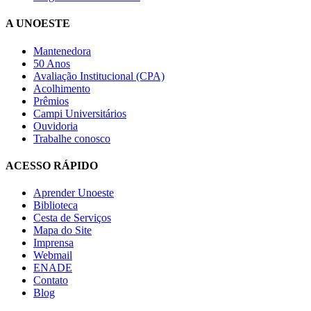
A UNOESTE
Mantenedora
50 Anos
Avaliação Institucional (CPA)
Acolhimento
Prêmios
Campi Universitários
Ouvidoria
Trabalhe conosco
ACESSO RÁPIDO
Aprender Unoeste
Biblioteca
Cesta de Serviços
Mapa do Site
Imprensa
Webmail
ENADE
Contato
Blog