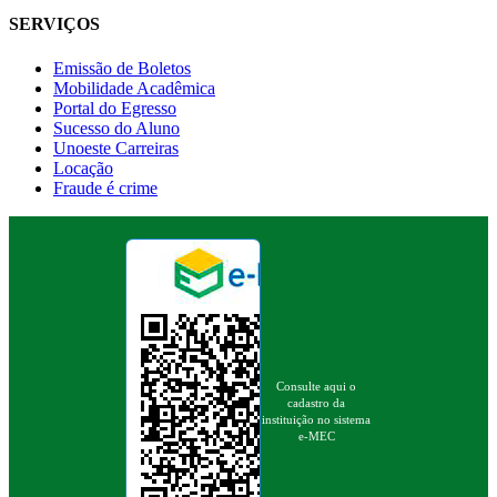
SERVIÇOS
Emissão de Boletos
Mobilidade Acadêmica
Portal do Egresso
Sucesso do Aluno
Unoeste Carreiras
Locação
Fraude é crime
Consulte aqui o
cadastro da
instituição no sistema
e-MEC