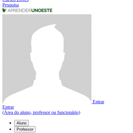
Pesquisa
Entrar
Entrar
(Área do aluno, professor ou funcionário)
Aluno
Professor