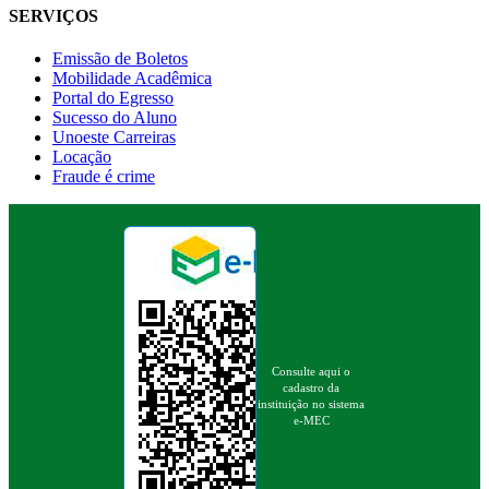
SERVIÇOS
Emissão de Boletos
Mobilidade Acadêmica
Portal do Egresso
Sucesso do Aluno
Unoeste Carreiras
Locação
Fraude é crime
Consulte aqui o
cadastro da
instituição no sistema
e-MEC