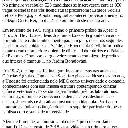
No primeiro vestibular, 536 candidatos se inscreveram para as 350
vagas ofertadas nas três licenciaturas precursoras: Estudos Sociais,
Letras e Pedagogia. A aula inaugural aconteceu provisoriamente no
Colégio Cristo Rei, no dia 21 de outubro deste mesmo ano.
Em fevereiro de 1973 surgia então o primeiro prédio da Apec: o
Bloco A. Devido aos ideais dos fundadores e da grande demanda
por outras áreas do conhecimento para a região, nos anos seguintes
nasceram as faculdades da Saúde, de Engenharia Civil, Informática
e outros cursos superiores, além de clínicas, laboratórios e o Palácio
de Esportes. Com isso, surgia velozmente o complexo de prédios
que integra o campus 1, no Jardim Bongiovani.
Em 1987, o campus 2 foi inaugurado, com cursos nas áreas das
Ciências Agrárias, Humanas e Sociais Aplicadas. Neste mesmo ano,
a Unoeste foi credenciada pelo MEC como universidade e expandia
conhecimentos com sua imensa estrutura contemplando clínicas,
Clínica Veterinária, Fazenda Experimental, prédios laboratoriais,
centros agronômico e zootécnico e demais áreas destinadas ao
ensino, à pesquisa e à prática constante da cidadania. Por isso, a
Unoeste é a única instituição de ensino superior particular do oeste
paulista com o status de universidade.
Além de Prudente, a Unoeste também está presente em Jaú e
Guarujá. Desde agosto de 2018, as atividades do primeiro curso