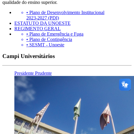
qualidade do ensino superior.
• Plano de Desenvolvimento Institucional
2023-2027 (PDI)
ESTATUTO DA UNOESTE
REGIMENTO GERAL
• Plano de Emergência e Fuga
• Plano de Contingência
• SESMT - Unoeste
Campi Universitários
Presidente Prudente