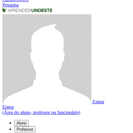
Pesquisa
Entrar
Entrar
(Área do aluno, professor ou funcionário)
Aluno
Professor