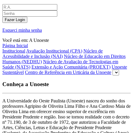
Fazer Login
Esqueci minha senha
Você está em:
A Unoeste
Página Inicial
Institucional
Avaliação Institucional (CPA)
Núcleo de
Acessibilidade e Inclusão (NAI)
Núcleo de Educação em Direitos
Humanos (NEDHU)
Núcleo de Avaliação de Tecnologias em
Saúde (NATS)
Extensão e Ação Comunitária (PROEXT)
Unoeste
Sustentável
Centro de Referência em Urticária da Unoeste
Conheça a Unoeste
A Universidade do Oeste Paulista (Unoeste) nasceu do sonho dos
professores Agripino de Oliveira Lima Filho e Ana Cardoso Maia de
Oliveira Lima em oferecer ensino superior de excelência em
Presidente Prudente e região. Isso se tornou realidade com o decreto
nº 71.190, de 3 de outubro de 1972, que autorizou a Faculdade de
Artes, Ciências, Letras e Educação de Presidente Prudente
(Faclepp), da Associação Prudentina de Educação e Cultura (Apec).