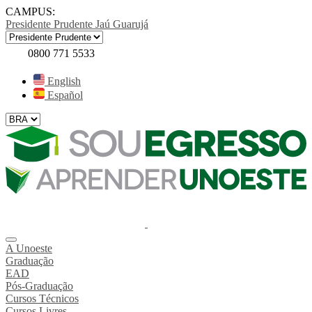
CAMPUS:
Presidente Prudente
Jaú
Guarujá
0800 771 5533
English
Español
A Unoeste
Graduação
EAD
Pós-Graduação
Cursos Técnicos
Cursos Livres