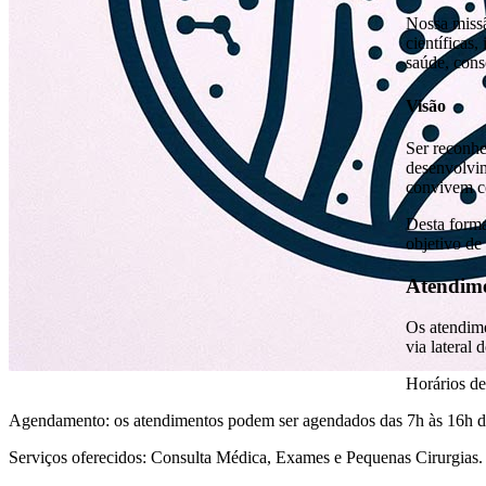
Nossa missã
científicas
saúde, cons
Visão
Ser reconhe
desenvolvim
convivem co
Desta form
objetivo de
Atendime
Os atendime
via lateral
Horários de
Agendamento: os atendimentos podem ser agendados das 7h às 16h de 
Serviços oferecidos: Consulta Médica, Exames e Pequenas Cirurgias.