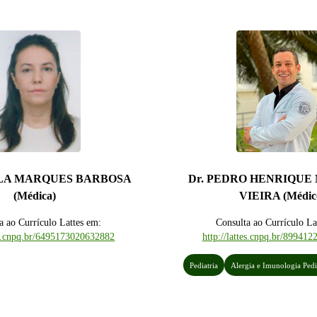
ELA MARQUES BARBOSA
Dr. PEDRO HENRIQUE
(Médica)
VIEIRA (Médic
a ao Currículo Lattes em:
Consulta ao Currículo La
tes.cnpq.br/6495173020632882
http://lattes.cnpq.br/89941
Pediatria
Alergia e Imunologia Pedi