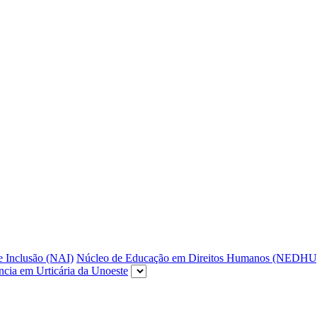
e Inclusão (NAI)
Núcleo de Educação em Direitos Humanos (NEDHU
ncia em Urticária da Unoeste