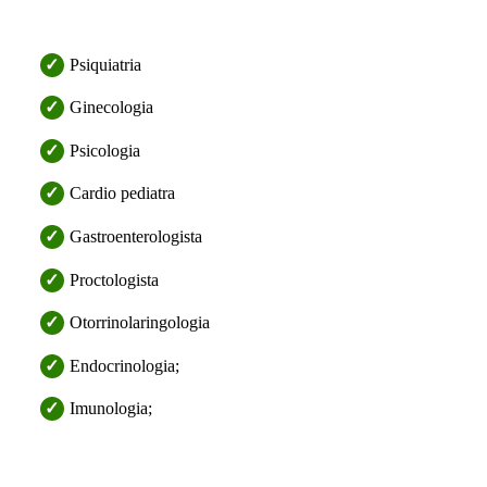
Psiquiatria
Ginecologia
Psicologia
Cardio pediatra
Gastroenterologista
Proctologista
Otorrinolaringologia
Endocrinologia;
Imunologia;