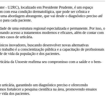
ter - U2RC), localizado em Presidente Prudente, é um espaço
rem com essa condição dermatológica, que pode ser crônica e
er uma abordagem abrangente, que vai desde o diagnóstico preciso até
 para cada paciente.
ade de uma estrutura regional especializada e permanente. Por isso, o
nando acesso a tratamentos modernos e eficazes, além de contar com
tes casos de urticária.
línicos inovadores, buscando desenvolver novas alternativas
 trabalho é a conscientização pública e a capacitação de profissionais
e de vida da população e dos pacientes.
Urticária da Unoeste reafirma seu compromisso com a saúde e o bem-
 urticária, garantindo um diagnóstico preciso e oferecendo
os fortalecer a pesquisa científica na área, promovendo ensaios
e vida dos pacientes.