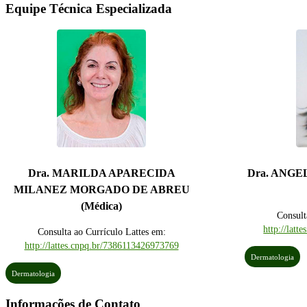
Equipe Técnica Especializada
Dra. MARILDA APARECIDA
Dra. ANG
MILANEZ MORGADO DE ABREU
(Médica)
Consult
http://lat
Consulta ao Currículo Lattes em:
http://lattes.cnpq.br/7386113426973769
Dermatologia
Dermatologia
Informações de Contato