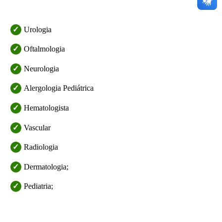
Urologia
Oftalmologia
Neurologia
Alergologia Pediátrica
Hematologista
Vascular
Radiologia
Dermatologia;
Pediatria;