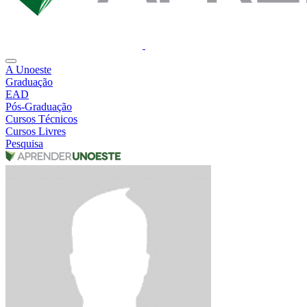
A Unoeste
Graduação
EAD
Pós-Graduação
Cursos Técnicos
Cursos Livres
Pesquisa