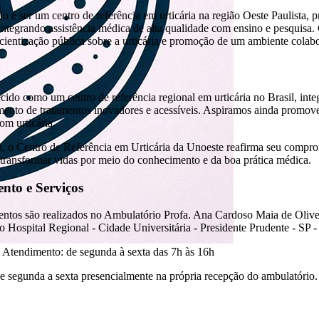
o é ser um centro de referência em urticária na região Oeste Paulista
, integrando assistência médica de alta qualidade com ensino e pesqui
cientização pública sobre a urticária e promoção de um ambiente colabo
cido como um centro de referência regional em urticária no Brasil, integ
ento de tratamentos inovadores e acessíveis. Aspiramos ainda promove
m urticária.
a, o Centro de Referência em Urticária da Unoeste reafirma seu comp
 transformar vidas por meio do conhecimento e da boa prática médica.
nto e Serviços
ntos são realizados no Ambulatório Profa. Ana Cardoso Maia de Olive
 do Hospital Regional - Cidade Universitária - Presidente Prudente - S
 Atendimento: de segunda à sexta das 7h às 16h
segunda a sexta presencialmente na própria recepção do ambulatório.