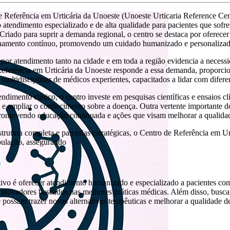
 Referência em Urticária da Unoeste (Unoeste Urticaria Reference Cen
 atendimento especializado e de alta qualidade para pacientes que sof
. Criado para suprir a demanda regional, o centro se destaca por oferec
amento contínuo, promovendo um cuidado humanizado e personalizado
or atendimento tanto na cidade e em toda a região evidencia a necessid
eferência em Urticária da Unoeste responde a essa demanda, proporcio
multidisciplinar de médicos experientes, capacitados a lidar com diferen
ndimento clínico, o centro investe em pesquisas científicas e ensaios c
s e ampliar o conhecimento sobre a doença. Outra vertente importante do
romovendo educação continuada e ações que visam melhorar a qualidad
trutura completa e parcerias estratégicas, o Centro de Referência em 
pulação, assegurando
ivo é oferecer atendimento humanizado e especializado a pacientes com
 inovadores baseados nas melhores práticas médicas. Além disso, buscam
e possam trazer novas alternativas terapêuticas e melhorar a qualidade d