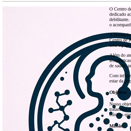
O Centro de
dedicado ao
debilitante
o acompanh
A demanda p
Centro de R
uma equipe 
Além do ate
terapêutica
de saúde, p
Com infraes
estar da po
Objetivo
Nosso objet
tratamentos
clínicos qu
Missão