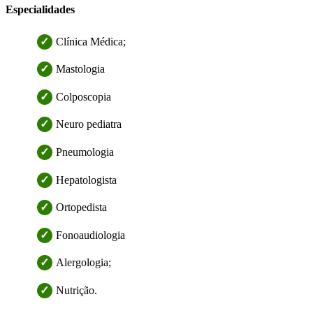
Especialidades
Clínica Médica;
Mastologia
Colposcopia
Neuro pediatra
Pneumologia
Hepatologista
Ortopedista
Fonoaudiologia
Alergologia;
Nutrição.