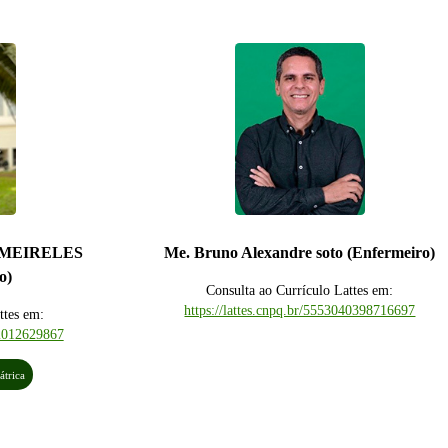
 MEIRELES
Me. Bruno Alexandre soto (Enfermeiro)
o)
Consulta ao Currículo Lattes em:
https://lattes.cnpq.br/5553040398716697
ttes em:
22012629867
átrica