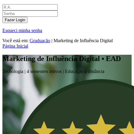
Fazer Login
Esqueci minha senha
Você está em:
Graduação
|
Marketing de Influência Digital
Página Inicial
Marketing de Influência Digital • EAD
Tecnologia |
4 semestres letivos | Educação a distância