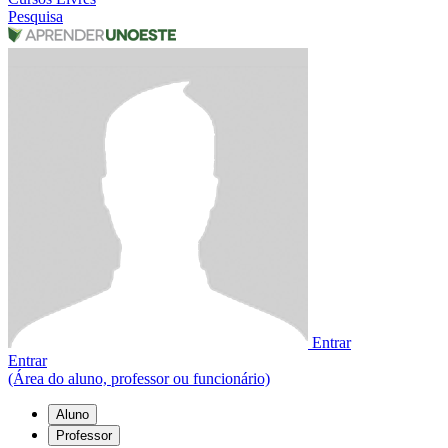
Pesquisa
Entrar
Entrar
(Área do aluno, professor ou funcionário)
Aluno
Professor