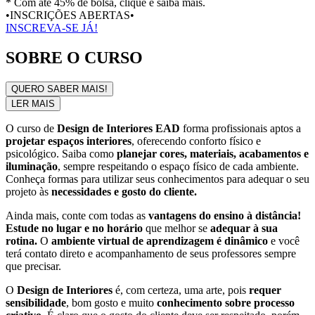
* Com até 45% de bolsa, clique e saiba mais.
•INSCRIÇÕES ABERTAS•
INSCREVA-SE JÁ!
SOBRE O CURSO
QUERO SABER MAIS!
LER MAIS
O curso de
Design de Interiores EAD
forma profissionais aptos a
projetar espaços interiores
, oferecendo conforto físico e
psicológico. Saiba como
planejar cores, materiais, acabamentos e
iluminação
, sempre respeitando o espaço físico de cada ambiente.
Conheça formas para utilizar seus conhecimentos para adequar o seu
projeto às
necessidades e gosto do cliente.
Ainda mais, conte com todas as
vantagens do ensino à distância!
Estude no lugar e no horário
que melhor se
adequar à sua
rotina.
O
ambiente virtual de aprendizagem é dinâmico
e você
terá contato direto e acompanhamento de seus professores sempre
que precisar.
O
Design de Interiores
é, com certeza, uma arte, pois
requer
sensibilidade
, bom gosto e muito
conhecimento sobre processo