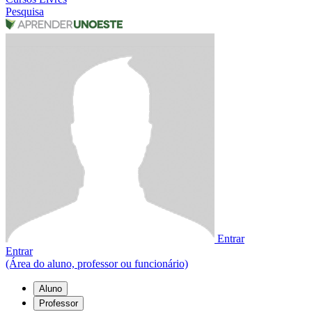
Pesquisa
Entrar
Entrar
(Área do aluno, professor ou funcionário)
Aluno
Professor