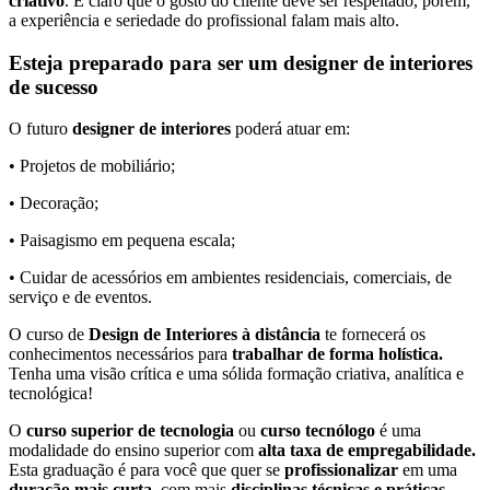
criativo
. É claro que o gosto do cliente deve ser respeitado, porém,
a experiência e seriedade do profissional falam mais alto.
Esteja preparado para ser um designer de interiores
de sucesso
O futuro
designer de interiores
poderá atuar em:
• Projetos de mobiliário;
• Decoração;
• Paisagismo em pequena escala;
• Cuidar de acessórios em ambientes residenciais, comerciais, de
serviço e de eventos.
O curso de
Design de Interiores à distância
te fornecerá os
conhecimentos necessários para
trabalhar de forma holística.
Tenha uma visão crítica e uma sólida formação criativa, analítica e
tecnológica!
O
curso superior de tecnologia
ou
curso tecnólogo
é uma
modalidade do ensino superior com
alta taxa de empregabilidade.
Esta graduação é para você que quer se
profissionalizar
em uma
duração mais curta
, com mais
disciplinas técnicas e práticas.