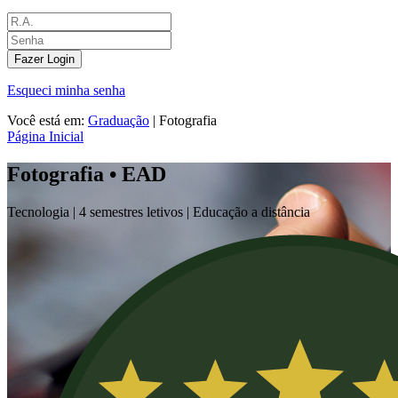
Fazer Login
Esqueci minha senha
Você está em:
Graduação
|
Fotografia
Página Inicial
Fotografia • EAD
Tecnologia |
4 semestres letivos | Educação a distância