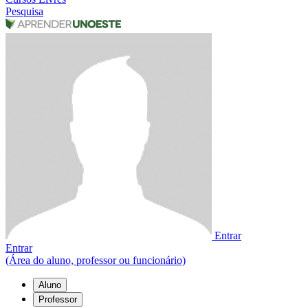
Pesquisa
Entrar
Entrar
(Área do aluno, professor ou funcionário)
Aluno
Professor