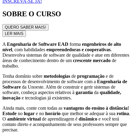
INSCREVA-SE JÁ!
SOBRE O CURSO
QUERO SABER MAIS!
LER MAIS
A
Engenharia de Software EAD
forma
engenheiros de alto
nível
, com habilidades
empreendedoras e cooperativas
.
Desenvolva sistemas de software de qualidade e atue em diferentes
áreas de conhecimento dentro de um
crescente mercado
de
trabalho.
Tenha domínio sobre
metodologias
de
programação
e de
processos de desenvolvimento de software com a
Engenharia de
Software
da Unoeste. Além de construir e gerir sistemas de
software, conheça aspectos relativos à
garantia
da
qualidade,
inovação
e tecnologias já existentes.
Ainda mais, conte com todas as
vantagens do ensino à distância!
Estude
no
lugar
e no
horário
que melhor se adequar à sua
rotina
.
O
ambiente virtual
de aprendizagem é
dinâmico
e você terá
contato direto e acompanhamento de seus professores sempre que
precisar.