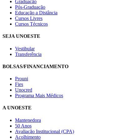
Graduação
Pós-Graduação
Educação a Distância
Cursos Livres
Cursos Técnicos
SEJA UNOESTE
Vestibular
Transferência
BOLSAS/FINANCIAMENTO
Prouni
Fies
Unocred
Programa Mais Médicos
A UNOESTE
Mantenedora
50 Anos
Avaliação Institucional (CPA)
Acolhimento