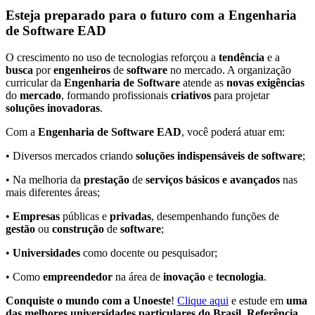
Esteja preparado para o futuro com a Engenharia
de Software EAD
O crescimento no uso de tecnologias reforçou a
tendência
e a
busca
por
engenheiros
de
software
no mercado. A organização
curricular da
Engenharia de Software
atende as
novas exigências
do
mercado
, formando profissionais
criativos
para projetar
soluções inovadoras
.
Com a
Engenharia de Software EAD
, você poderá atuar em:
• Diversos mercados criando
soluções indispensáveis de software
;
• Na melhoria da
prestação
de
serviços básicos e avançados
nas
mais diferentes áreas;
•
Empresas
públicas e
privadas
, desempenhando funções de
gestão
ou
construção
de
software
;
•
Universidades
como docente ou pesquisador;
• Como
empreendedor
na área de
inovação
e
tecnologia
.
Conquiste o mundo com a Unoeste
!
Clique aqui
e estude em
uma
das melhores universidades particulares do Brasil. Referência