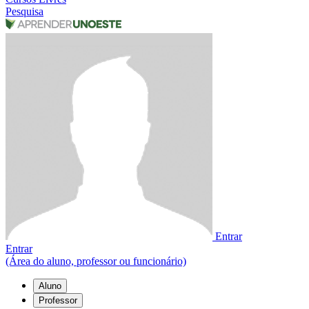
Pesquisa
Entrar
Entrar
(Área do aluno, professor ou funcionário)
Aluno
Professor