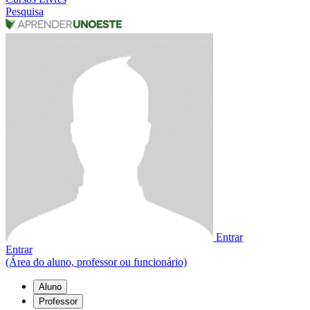
Pesquisa
Entrar
Entrar
(Área do aluno, professor ou funcionário)
Aluno
Professor