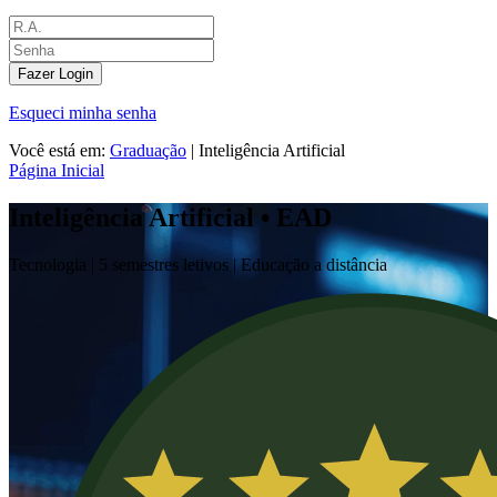
Fazer Login
Esqueci minha senha
Você está em:
Graduação
|
Inteligência Artificial
Página Inicial
Inteligência Artificial • EAD
Tecnologia |
5 semestres letivos | Educação a distância