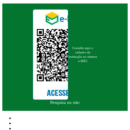
Consulte aqui o
cadastro da
instituição no sistema
e-MEC
Pesquisa no site: