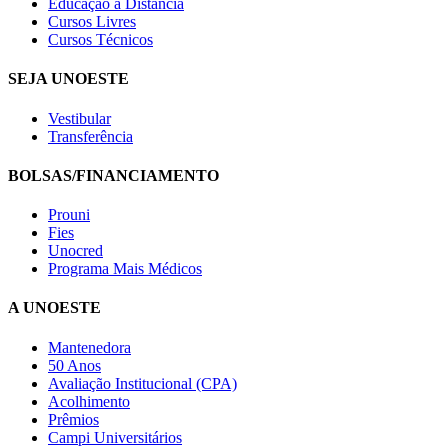
Educação a Distância
Cursos Livres
Cursos Técnicos
SEJA UNOESTE
Vestibular
Transferência
BOLSAS/FINANCIAMENTO
Prouni
Fies
Unocred
Programa Mais Médicos
A UNOESTE
Mantenedora
50 Anos
Avaliação Institucional (CPA)
Acolhimento
Prêmios
Campi Universitários