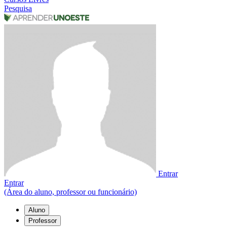
Pesquisa
Entrar
Entrar
(Área do aluno, professor ou funcionário)
Aluno
Professor