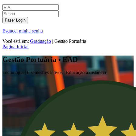
Fazer Login
Esqueci minha senha
Você está em:
Graduação
|
Gestão Portuária
Página Inicial
Gestão Portuária • EAD
Tecnologia |
6 semestres letivos | Educação a distância