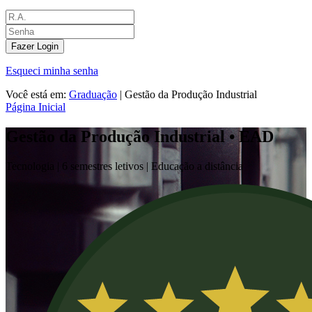
Fazer Login
Esqueci minha senha
Você está em:
Graduação
|
Gestão da Produção Industrial
Página Inicial
Gestão da Produção Industrial • EAD
Tecnologia |
6 semestres letivos | Educação a distância