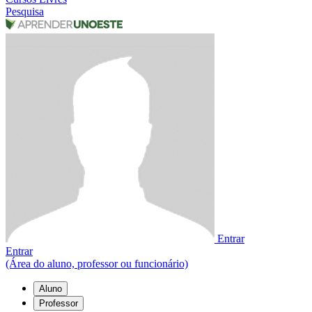
Pesquisa
Entrar
Entrar
(Área do aluno, professor ou funcionário)
Aluno
Professor