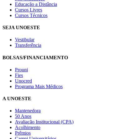
Educação a Distância
Cursos Livres
Cursos Técnicos
SEJA UNOESTE
Vestibular
Transferência
BOLSAS/FINANCIAMENTO
Prouni
Fies
Unocred
Programa Mais Médicos
A UNOESTE
Mantenedora
50 Anos
Avaliação Institucional (CPA)
Acolhimento
Prêmios
Campi Universitários