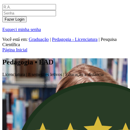
Fazer Login
Esqueci minha senha
Você está em:
Graduação
|
Pedagogia - Licenciatura
|
Pesquisa
Científica
Página Inicial
Pedagogia • EAD
Licenciatura |
8 semestres letivos | Educação a distância