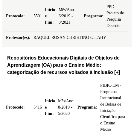
PPD -
Início
Mês/Ano:
Projeto de
Protocolo:
5501
e
6/2019 -
Programa:
Pesquisa
Fim:
3/2021
Docente
Professor(es):
RAQUEL ROSAN CHRISTINO GITAHY
Repositórios Educacionais Digitais de Objetos de
Aprendizagem (OA) para o Ensino Médio:
categorização de recursos voltados à inclusão
[+]
PIBIC-EM -
Programa
Institucional
Início
Mês/Ano:
de Bolsas de
Protocolo:
5416
e
8/2019 -
Programa:
Iniciação
Fim:
5/2020
Científica para
o Ensino
Médio