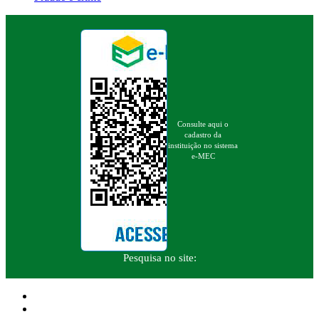
Consulte aqui o
cadastro da
instituição no sistema
e-MEC
Pesquisa no site: