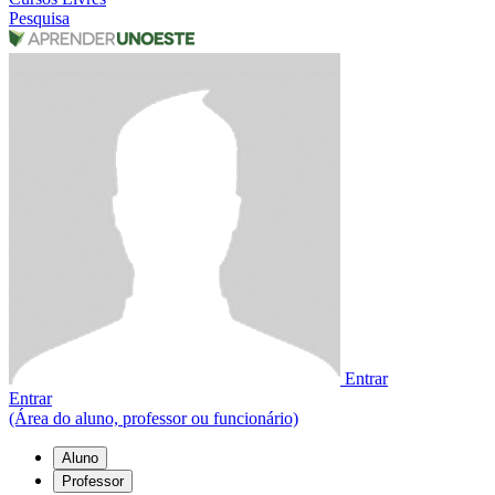
Pesquisa
Entrar
Entrar
(Área do aluno, professor ou funcionário)
Aluno
Professor