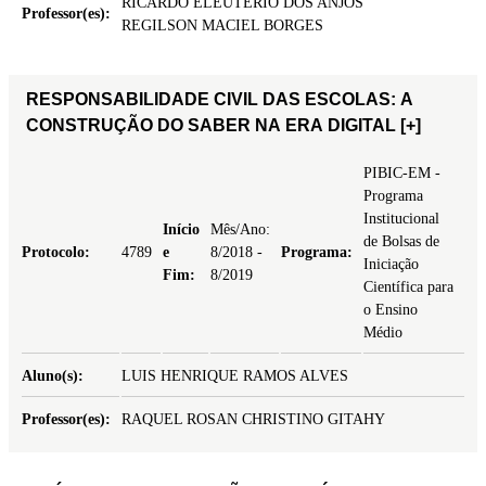
RICARDO ELEUTERIO DOS ANJOS
Professor(es):
REGILSON MACIEL BORGES
RESPONSABILIDADE CIVIL DAS ESCOLAS: A
CONSTRUÇÃO DO SABER NA ERA DIGITAL
[+]
PIBIC-EM -
Programa
Institucional
Início
Mês/Ano:
de Bolsas de
Protocolo:
4789
e
8/2018 -
Programa:
Iniciação
Fim:
8/2019
Científica para
o Ensino
Médio
Aluno(s):
LUIS HENRIQUE RAMOS ALVES
Professor(es):
RAQUEL ROSAN CHRISTINO GITAHY