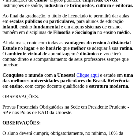
instituições de saúde,
indústria
de
brinquedos
,
cultura
e
editoras.
Ao final da graduação, o título de licenciado te permitirá dar aulas
em
escolas públicas
ou
particulares
, para alunos de educação
infantil
, ensino
fundamental
e em alguns sistemas de ensino,
também em disciplinas de
Filosofia
e
Sociologia
no ensino
médio
.
Ainda mais, conte com todas as
vantagens do ensino à distância!
Estude
no
lugar
e no
horário
que
melhor
se adequar à sua
rotina
.
O
ambiente virtual
de aprendizagem é
dinâmico
e você terá
contato direto e acompanhamento de seus professores sempre que
precisar.
Conquiste
o
mundo
com a
Unoeste
!
Clique aqui
e estude em
uma
das melhores universidades particulares do Brasil. Referência
em
ensino
, com corpo docente qualificado e
estrutura moderna.
OBSERVAÇÕES:
Provas Presenciais Obrigatórias na Sede em Presidente Prudente -
SP e nos Polos de EAD da Unoeste.
OBSERVAÇÕES:
O aluno deverá cumprir, obrigatoriamente, no mínimo, 10% da