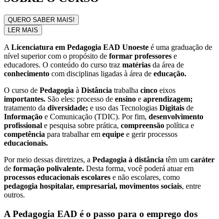
QUERO SABER MAIS!
LER MAIS
A
Licenciatura em Pedagogia EAD Unoeste
é uma graduação de
nível superior com o propósito de
formar professores
e
educadores. O conteúdo do curso traz
matérias
da área de
conhecimento
com disciplinas ligadas à área de
educação.
O curso de
Pedagogia
à
Distância
trabalha
cinco
eixos
importantes.
São eles: processo de
ensino
e
aprendizagem;
tratamento da
diversidade;
e uso das Tecnologias
Digitais
de
Informação
e Comunicação (TDIC). Por fim,
desenvolvimento
profissional
e pesquisa sobre prática,
compreensão
política e
competência
para trabalhar em
equipe
e gerir processos
educacionais.
Por meio dessas diretrizes, a
Pedagogia à distância
têm um
caráter
de
formação polivalente.
Desta forma, você poderá atuar em
processos educacionais escolares
e não escolares, como
pedagogia hospitalar, empresarial, movimentos sociais
, entre
outros.
A Pedagogia EAD é o passo para o emprego dos