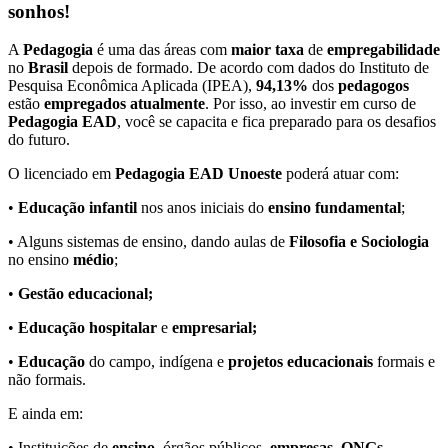
sonhos!
A
Pedagogia
é uma das áreas com
maior taxa
de
empregabilidade
no
Brasil
depois de formado. De acordo com dados do Instituto de
Pesquisa Econômica Aplicada (IPEA),
94,13%
dos
pedagogos
estão
empregados atualmente
. Por isso, ao investir em curso de
Pedagogia EAD
, você se capacita e fica preparado para os desafios
do futuro.
O licenciado em
Pedagogia EAD Unoeste
poderá atuar com:
•
Educação infantil
nos anos iniciais do
ensino fundamental
;
• Alguns sistemas de ensino, dando aulas de
Filosofia e Sociologia
no ensino
médio
;
•
Gestão educacional;
•
Educação hospitalar
e
empresarial;
•
Educação
do campo, indígena e
projetos educacionais
formais e
não formais.
E ainda em:
• Instituições de
ensino
, órgãos públicos,
empresas, ONGs
,