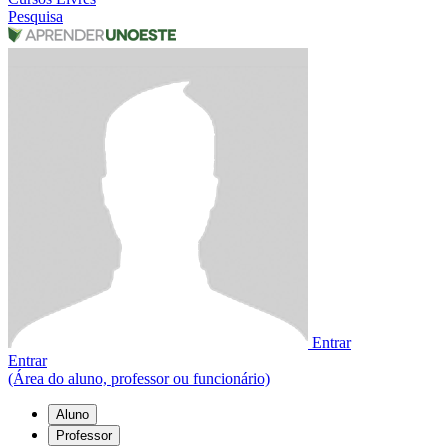
Pesquisa
Entrar
Entrar
(Área do aluno, professor ou funcionário)
Aluno
Professor