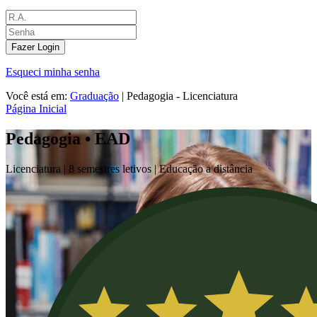
Fazer Login
Esqueci minha senha
Você está em:
Graduação
|
Pedagogia - Licenciatura
Página Inicial
Pedagogia • EAD
Licenciatura |
8 semestres letivos | Educação a distância