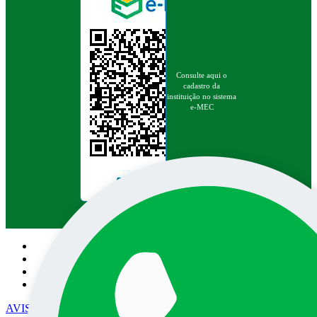
Consulte aqui o
cadastro da
instituição no sistema
e-MEC
Pesquisa no site:
AVISO DE PRIVACIDADE
• EPEC - Empresa Prudentina de