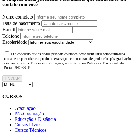
contato com você
Nome completo
Data de nascimento
E-mail
Telefone
Escolaridade
Li e concordo que os dados pessoais coletados neste formulário serão utilizados
unicamente para oferecer produtos e serviços, como cursos de graduação, pós-graduação,
extensão e outros. Para mais informações, consulte nossa Política de Privacidade do
Portal UNOESTE
https://www.unoeste.br/politica-de-privacidade
.
ENVIAR
CURSOS
Graduação
Pós-Graduação
Educação a Distância
Cursos Livres
Cursos Técnicos