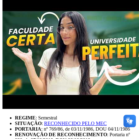
REGIME
: Semestral
SITUAÇÃO
:
RECONHECIDO PELO MEC
PORTARIA
: nº 769/86, de 03/11/1986, DOU 04/11/1986
RENOVAÇÃO DE RECONHECIMENTO
: Portaria nº