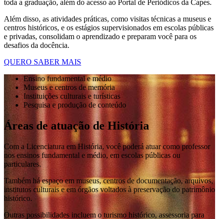
toda a graduação, além do acesso ao Portal de Periódicos da Capes.
Além disso, as atividades práticas, como visitas técnicas a museus e
centros históricos, e os estágios supervisionados em escolas públicas
e privadas, consolidam o aprendizado e preparam você para os
desafios da docência.
QUERO SABER MAIS
Ensino fundamental e médio
Museus e centros de memória
Instituições culturais e turísticas
Pesquisa e produção de conteúdo
Áreas de atuação de História
Com a Licenciatura em História, você poderá atuar como professor
nos ensinos fundamental e médio, em escolas públicas ou
particulares.
Também há espaço em museus, centros de documentação, arquivos,
institutos culturais e em órgãos voltados à preservação do patrimônio
histórico.
Outras possibilidades incluem o turismo histórico, assessoria para