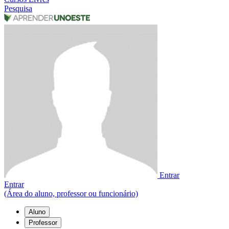
Pesquisa
Entrar
Entrar
(Área do aluno, professor ou funcionário)
Aluno
Professor