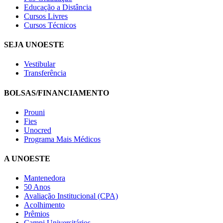
Educação a Distância
Cursos Livres
Cursos Técnicos
SEJA UNOESTE
Vestibular
Transferência
BOLSAS/FINANCIAMENTO
Prouni
Fies
Unocred
Programa Mais Médicos
A UNOESTE
Mantenedora
50 Anos
Avaliação Institucional (CPA)
Acolhimento
Prêmios
Campi Universitários