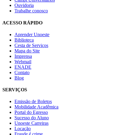
Ouvidoria
Trabalhe conosco
ACESSO RÁPIDO
Aprender Unoeste
Biblioteca
Cesta de Serviços
Mapa do Site
Imprensa
Webmail
ENADE
Contato
Blog
SERVIÇOS
Emissão de Boletos
Mobilidade Acadêmica
Portal do Egresso
Sucesso do Aluno
Unoeste Carreiras
Locação
Fraude é crime