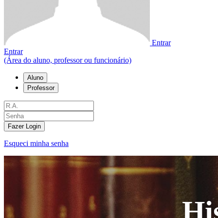
Entrar
Entrar
(Área do aluno, professor ou funcionário)
Aluno
Professor
Fazer Login
Esqueci minha senha
Hi