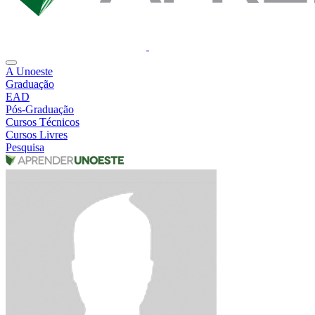
A Unoeste
Graduação
EAD
Pós-Graduação
Cursos Técnicos
Cursos Livres
Pesquisa