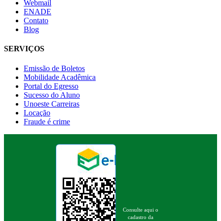
Webmail
ENADE
Contato
Blog
SERVIÇOS
Emissão de Boletos
Mobilidade Acadêmica
Portal do Egresso
Sucesso do Aluno
Unoeste Carreiras
Locação
Fraude é crime
Consulte aqui o
cadastro da