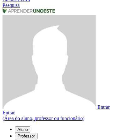
Pesquisa
Entrar
Entrar
(Área do aluno, professor ou funcionário)
Aluno
Professor