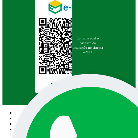
Consulte aqui o
cadastro da
instituição no sistema
e-MEC
Pesquisa no site: