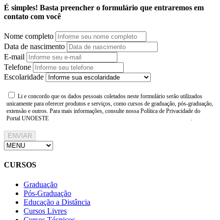
É simples! Basta preencher o formulário que entraremos em
contato com você
Nome completo
Data de nascimento
E-mail
Telefone
Escolaridade
Li e concordo que os dados pessoais coletados neste formulário serão utilizados
unicamente para oferecer produtos e serviços, como cursos de graduação, pós-graduação,
extensão e outros. Para mais informações, consulte nossa Política de Privacidade do
Portal UNOESTE
https://www.unoeste.br/politica-de-privacidade
.
ENVIAR
CURSOS
Graduação
Pós-Graduação
Educação a Distância
Cursos Livres
Cursos Técnicos