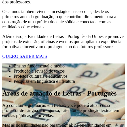
dos professores.
Os alunos também vivenciam estágios nas escolas, desde os
primeiros anos da graduação, o que contribui diretamente para a
construção de uma prática docente sólida e conectada com as
realidades educacionais.
Além disso, a Faculdade de Letras - Português da Unoeste promove
projetos de extensão, oficinas e eventos que ampliam a experiência
formativa e incentivam o protagonismo dos futuros professores.
QUERO SABER MAIS
Ensino fundamental e médio
Produção e revisão de textos
Projetos culturais e educativos
Pesquisa em linguística e literatura
Áreas de atuação de Letras - Português
Ao concluir a graduação em Letras, você poderá atuar como
professor de Língua Portuguesa, Literatura e produção textual em
escolas públicas ou privadas.
Mas as possibilidades não param por aí: há oportunidades em