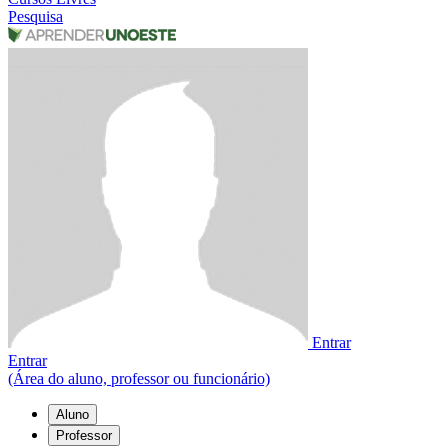
Pesquisa
Entrar
Entrar
(Área do aluno, professor ou funcionário)
Aluno
Professor