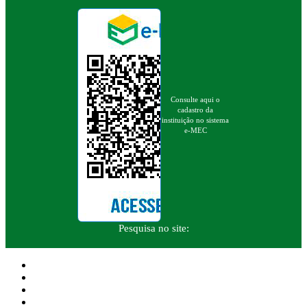
Consulte aqui o
cadastro da
instituição no sistema
e-MEC
Pesquisa no site: