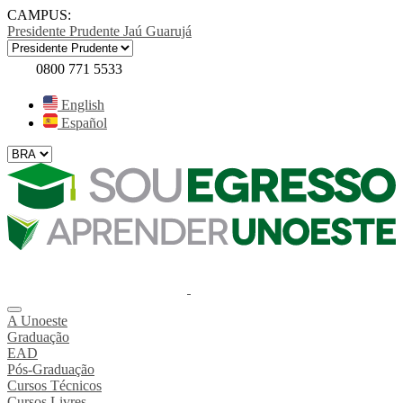
CAMPUS:
Presidente Prudente
Jaú
Guarujá
0800 771 5533
English
Español
A Unoeste
Graduação
EAD
Pós-Graduação
Cursos Técnicos
Cursos Livres