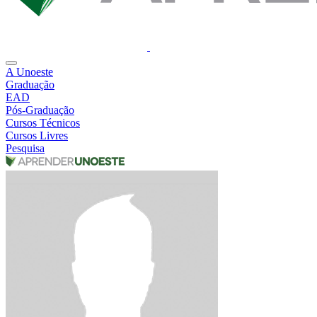
A Unoeste
Graduação
EAD
Pós-Graduação
Cursos Técnicos
Cursos Livres
Pesquisa