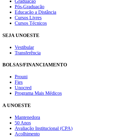
Graduação
Pós-Graduação
Educação a Distância
Cursos Livres
Cursos Técnicos
SEJA UNOESTE
Vestibular
Transferência
BOLSAS/FINANCIAMENTO
Prouni
Fies
Unocred
Programa Mais Médicos
A UNOESTE
Mantenedora
50 Anos
Avaliação Institucional (CPA)
Acolhimento