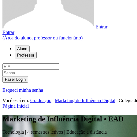
Entrar
Entrar
(Área do aluno, professor ou funcionário)
Aluno
Professor
Fazer Login
Esqueci minha senha
Você está em:
Graduação
|
Marketing de Influência Digital
|
Colegiad
Página Inicial
Marketing de Influência Digital • EAD
Tecnologia |
4 semestres letivos | Educação a distância