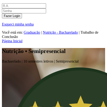
Fazer Login
Esqueci minha senha
Você está em:
Graduação
|
Nutrição - Bacharelado
|
Trabalho de
Conclusão
Página Inicial
Nutrição • Semipresencial
Bacharelado |
10 semestres letivos |
Semipresencial