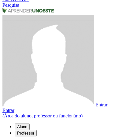
Pesquisa
Entrar
Entrar
(Área do aluno, professor ou funcionário)
Aluno
Professor