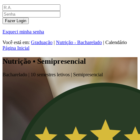
Fazer Login
Esqueci minha senha
Você está em:
Graduação
|
Nutrição - Bacharelado
|
Calendário
Página Inicial
Nutrição • Semipresencial
Bacharelado |
10 semestres letivos |
Semipresencial