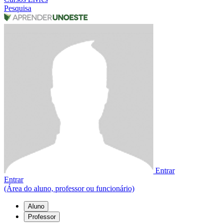
Pesquisa
Entrar
Entrar
(Área do aluno, professor ou funcionário)
Aluno
Professor