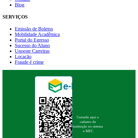
Blog
SERVIÇOS
Emissão de Boletos
Mobilidade Acadêmica
Portal do Egresso
Sucesso do Aluno
Unoeste Carreiras
Locação
Fraude é crime
Consulte aqui o
cadastro da
instituição no sistema
e-MEC