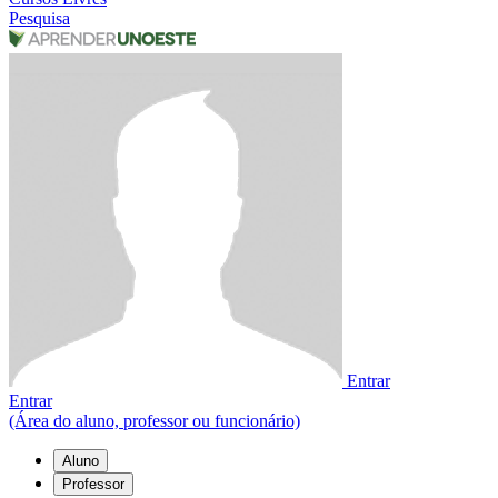
Pesquisa
Entrar
Entrar
(Área do aluno, professor ou funcionário)
Aluno
Professor