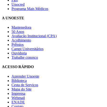
Fies
Unocred
Programa Mais Médicos
A UNOESTE
Mantenedora
50 Anos
Avaliação Institucional (CPA)
Acolhimento
Prêmios
Campi Universitários
Ouvidoria
Trabalhe conosco
ACESSO RÁPIDO
Aprender Unoeste
Biblioteca
Cesta de Serviços
Mapa do Site
Imprensa
Webmail
ENADE
Contato