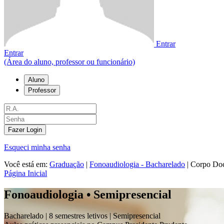
Entrar
Entrar
(Área do aluno, professor ou funcionário)
Aluno
Professor
Fazer Login
Esqueci minha senha
Você está em:
Graduação
|
Fonoaudiologia - Bacharelado
|
Corpo Do
Página Inicial
Fonoaudiologia • Semipresencial
Bacharelado |
8 semestres letivos |
Semipresencial