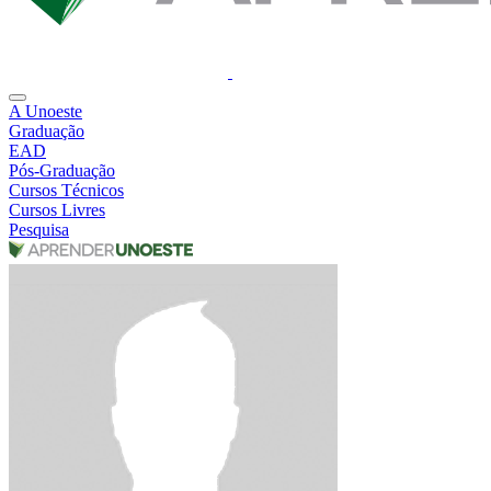
A Unoeste
Graduação
EAD
Pós-Graduação
Cursos Técnicos
Cursos Livres
Pesquisa