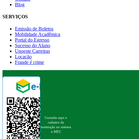
Blog
SERVIÇOS
Emissão de Boletos
Mobilidade Acadêmica
Portal do Egresso
Sucesso do Aluno
Unoeste Carreiras
Locação
Fraude é crime
Consulte aqui o
cadastro da
instituição no sistema
e-MEC