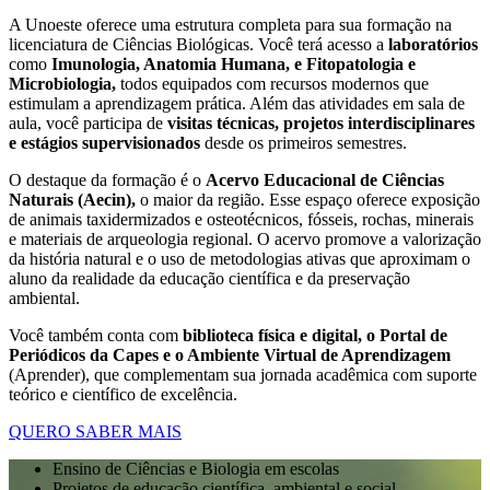
A Unoeste oferece uma estrutura completa para sua formação na
licenciatura de Ciências Biológicas. Você terá acesso a
laboratórios
como
Imunologia, Anatomia Humana, e Fitopatologia e
Microbiologia,
todos equipados com recursos modernos que
estimulam a aprendizagem prática. Além das atividades em sala de
aula, você participa de
visitas técnicas, projetos interdisciplinares
e estágios supervisionados
desde os primeiros semestres.
O destaque da formação é o
Acervo Educacional de Ciências
Naturais (Aecin),
o maior da região. Esse espaço oferece exposição
de animais taxidermizados e osteotécnicos, fósseis, rochas, minerais
e materiais de arqueologia regional. O acervo promove a valorização
da história natural e o uso de metodologias ativas que aproximam o
aluno da realidade da educação científica e da preservação
ambiental.
Você também conta com
biblioteca física e digital, o Portal de
Periódicos da Capes e o Ambiente Virtual de Aprendizagem
(Aprender), que complementam sua jornada acadêmica com suporte
teórico e científico de excelência.
QUERO SABER MAIS
Ensino de Ciências e Biologia em escolas
Projetos de educação científica, ambiental e social