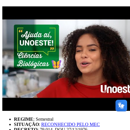
REGIME
: Semestral
SITUAÇÃO
:
RECONHECIDO PELO MEC
DECRETO
: 79.014, DOU 27/12/1976