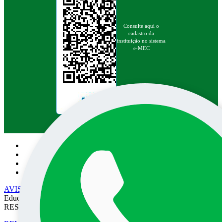
Consulte aqui o
cadastro da
instituição no sistema
e-MEC
Pesquisa no site:
AVISO DE PRIVACIDADE
• EPEC - Empresa Prudentina de
Educação e Cultura SA/UNOESTE. TODOS OS DIREITOS
RESERVADOS