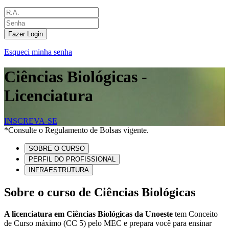
Fazer Login
Esqueci minha senha
Ciências Biológicas -
Licenciatura
INSCREVA-SE
*Consulte o Regulamento de Bolsas vigente.
SOBRE O CURSO
PERFIL DO PROFISSIONAL
INFRAESTRUTURA
Sobre o curso de Ciências Biológicas
A licenciatura em Ciências Biológicas da Unoeste
tem Conceito
de Curso máximo (CC 5) pelo MEC e prepara você para ensinar