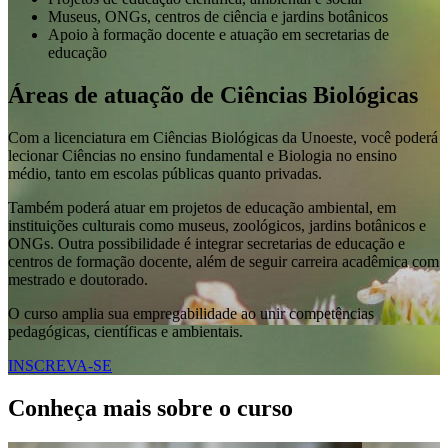
Museus, ONGs, centros de ciência e jardins botânicos
Apoio à formação docente e atuação em secretarias de
educação
Áreas de atuação de Ciências Biológicas
Com a licenciatura em Ciências Biológicas da Unoeste, você poderá
lecionar Ciências no ensino fundamental e Biologia no ensino
médio, tanto em escolas públicas quanto privadas.
Também poderá atuar em projetos de educação ambiental, em
instituições culturais como museus, zoológicos, jardins botânicos e
ONGs. Outra possibilidade é integrar secretarias de educação e
centros de formação docente, além de seguir carreira acadêmica com
mestrado e doutorado.
O curso amplia sua empregabilidade ao unir competências
pedagógicas, científicas e ambientais.
INSCREVA-SE
Conheça mais sobre o curso