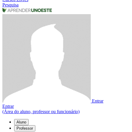
Pesquisa
Entrar
Entrar
(Área do aluno, professor ou funcionário)
Aluno
Professor