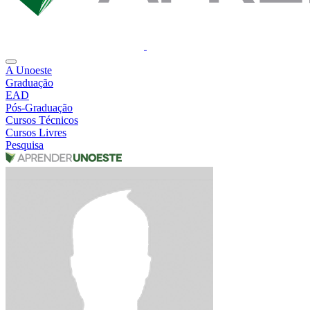
A Unoeste
Graduação
EAD
Pós-Graduação
Cursos Técnicos
Cursos Livres
Pesquisa