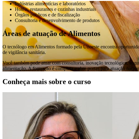
Indústrias alimentícias e laboratórios
Hotéis, restaurantes e cozinhas industriais
Órgãos públicos e de fiscalização
Consultoria e desenvolvimento de produtos
Áreas de atuação de Alimentos
O tecnólogo em Alimentos formado pela Unoeste encontra oportunidade
de vigilância sanitária.
Você também pode atuar com consultoria, inovação tecnológica, segura
alimentação. A formação é completa e abre portas para atuação naciona
Conheça mais sobre o curso