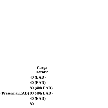
Carga
Horária
40
(EAD)
40
(EAD)
80
(40
h EAD
)
M
(Presencial/EAD)
80
(40
h EAD
)
40
(EAD)
80