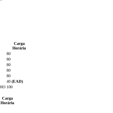
Carga
Horária
80
80
80
80
80
40
(EAD)
DIO
100
Carga
Horária