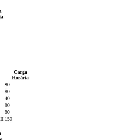
a
ia
Carga
Horária
80
80
40
80
80
II
150
a
ia