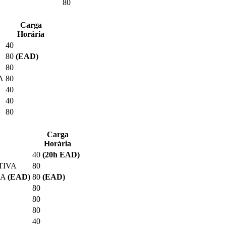
80
Carga
Horária
40
80
(EAD)
80
A
80
40
40
80
Carga
Horária
40
(20
h EAD
)
TIVA
80
RA
(EAD)
80
(EAD)
80
80
80
40