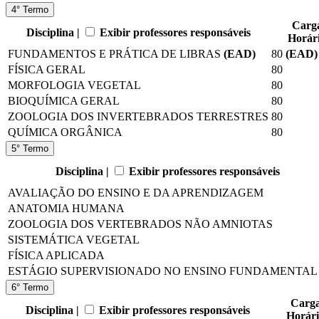
4° Termo
Carg
Disciplina |
Exibir professores responsáveis
Horár
FUNDAMENTOS E PRÁTICA DE LIBRAS
(EAD)
80
(EAD)
FÍSICA GERAL
80
MORFOLOGIA VEGETAL
80
BIOQUÍMICA GERAL
80
ZOOLOGIA DOS INVERTEBRADOS TERRESTRES
80
QUÍMICA ORGÂNICA
80
5° Termo
Disciplina |
Exibir professores responsáveis
AVALIAÇÃO DO ENSINO E DA APRENDIZAGEM
ANATOMIA HUMANA
ZOOLOGIA DOS VERTEBRADOS NÃO AMNIOTAS
SISTEMÁTICA VEGETAL
FÍSICA APLICADA
ESTÁGIO SUPERVISIONADO NO ENSINO FUNDAMENTAL 
6° Termo
Carg
Disciplina |
Exibir professores responsáveis
Horár