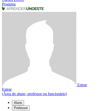
Pesquisa
Entrar
Entrar
(Área do aluno, professor ou funcionário)
Aluno
Professor