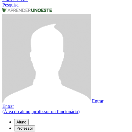
Pesquisa
Entrar
Entrar
(Área do aluno, professor ou funcionário)
Aluno
Professor