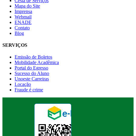
Cesta de Serviços
Mapa do Site
Imprensa
Webmail
ENADE
Contato
Blog
SERVIÇOS
Emissão de Boletos
Mobilidade Acadêmica
Portal do Egresso
Sucesso do Aluno
Unoeste Carreiras
Locação
Fraude é crime