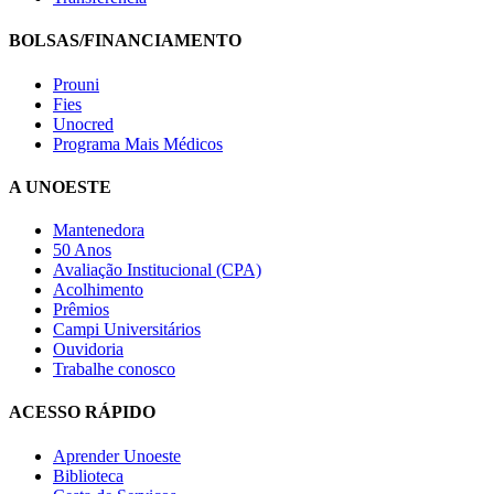
BOLSAS/FINANCIAMENTO
Prouni
Fies
Unocred
Programa Mais Médicos
A UNOESTE
Mantenedora
50 Anos
Avaliação Institucional (CPA)
Acolhimento
Prêmios
Campi Universitários
Ouvidoria
Trabalhe conosco
ACESSO RÁPIDO
Aprender Unoeste
Biblioteca