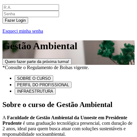
Fazer Login
Esqueci minha senha
Gestão Ambiental
Quero fazer parte da próxima turma!
*Consulte o Regulamento de Bolsas vigente.
SOBRE O CURSO
PERFIL DO PROFISSIONAL
INFRAESTRUTURA
Sobre o curso de Gestão Ambiental
A
Faculdade de Gestão Ambiental da Unoeste em Presidente
Prudente
é uma graduação tecnológica presencial, com duração de
2 anos, ideal para quem busca atuar com soluções sustentáveis e
responsabilidade socioambiental.