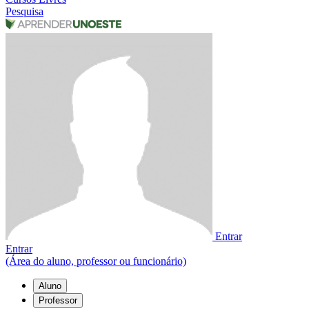
Pesquisa
Entrar
Entrar
(Área do aluno, professor ou funcionário)
Aluno
Professor