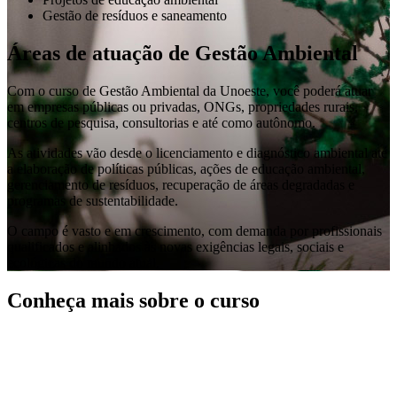
Gestão de resíduos e saneamento
Áreas de atuação de Gestão Ambiental
Com o curso de Gestão Ambiental da Unoeste, você poderá atuar
em empresas públicas ou privadas, ONGs, propriedades rurais,
centros de pesquisa, consultorias e até como autônomo.
As atividades vão desde o licenciamento e diagnóstico ambiental até
a elaboração de políticas públicas, ações de educação ambiental,
gerenciamento de resíduos, recuperação de áreas degradadas e
programas de sustentabilidade.
O campo é vasto e em crescimento, com demanda por profissionais
qualificados e alinhados às novas exigências legais, sociais e
ecológicas do mundo atual.
Conheça mais sobre o curso