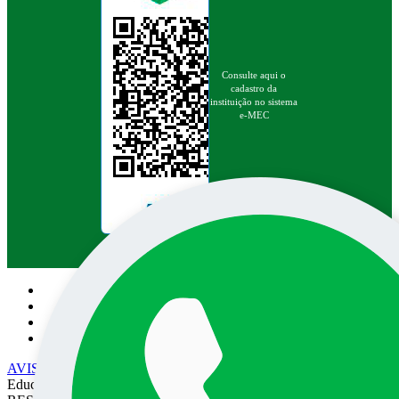
Consulte aqui o
cadastro da
instituição no sistema
e-MEC
Pesquisa no site:
AVISO DE PRIVACIDADE
• EPEC - Empresa Prudentina de
Educação e Cultura SA/UNOESTE. TODOS OS DIREITOS