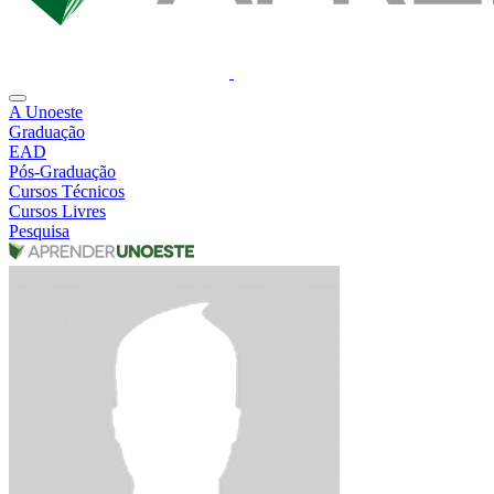
A Unoeste
Graduação
EAD
Pós-Graduação
Cursos Técnicos
Cursos Livres
Pesquisa