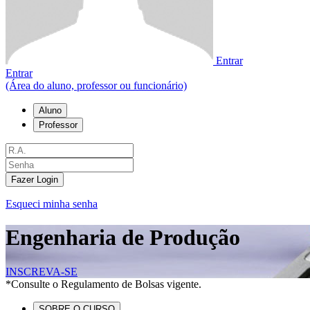
Entrar
Entrar
(Área do aluno, professor ou funcionário)
Aluno
Professor
Fazer Login
Esqueci minha senha
Engenharia de Produção
INSCREVA-SE
*Consulte o Regulamento de Bolsas vigente.
SOBRE O CURSO