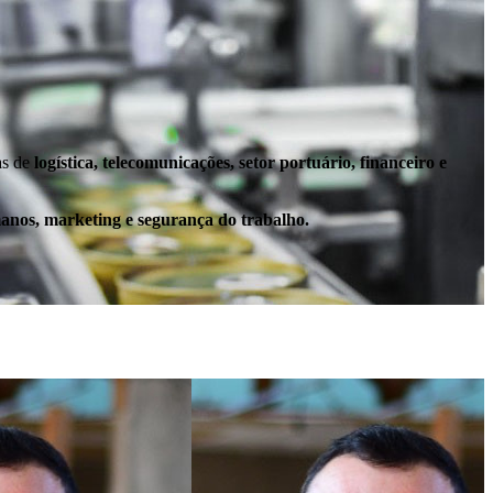
as de
logística,
telecomunicações, setor portuário, financeiro e
anos, marketing e segurança do trabalho.