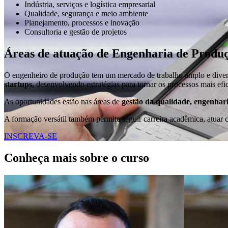
Indústria, serviços e logística empresarial
Qualidade, segurança e meio ambiente
Planejamento, processos e inovação
Consultoria e gestão de projetos
Áreas de atuação de Engenharia de Produ
O engenheiro de produção tem um mercado de trabalho amplo e diver
startups,
desenvolvendo estratégias para tornar os processos mais efic
As oportunidades estão nas áreas de
gestão da qualidade, engenhar
A formação versátil também permite seguir carreira acadêmica, atuar
INSCREVA-SE
Conheça mais sobre o curso