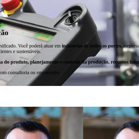
ção
sificado. Você poderá atuar em
indústrias de todos os portes,
empres
ientes e sustentáveis.
ia do produto, planejamento e controle da produção, recursos hum
 com consultoria ou empreender.