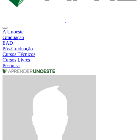
A Unoeste
Graduação
EAD
Pós-Graduação
Cursos Técnicos
Cursos Livres
Pesquisa