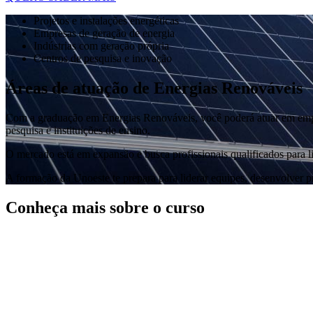
Projetos e instalações energéticas
Empresas de geração de energia
Indústrias com geração própria
Centros de pesquisa e inovação
Áreas de atuação de Energias Renováveis
Com a graduação em Energias Renováveis, você poderá atuar em empres
pesquisa e instituições de ensino.
O mercado está em expansão e busca profissionais qualificados para li
A formação da Unoeste te prepara para liderar equipes, desenvolver pr
Conheça mais sobre o curso