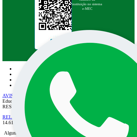
instituição no sistema
e-MEC
Pesquisa no site:
AVISO DE PRIVACIDADE
• EPEC - Empresa Prudentina de
Educação e Cultura SA/UNOESTE. TODOS OS DIREITOS
RESERVADOS
RELATÓRIO DE TRANSPARÊNCIA SALARIAL
- Lei nº
14.611 de 03 de Julho de 2023.
Alguma mensagem