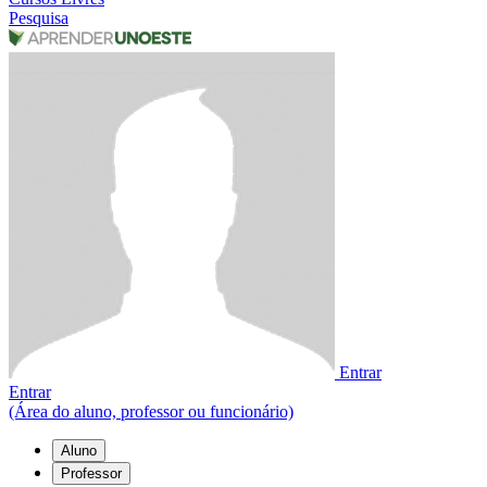
Pesquisa
Entrar
Entrar
(Área do aluno, professor ou funcionário)
Aluno
Professor