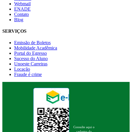
Webmail
ENADE
Contato
Blog
SERVIÇOS
Emissão de Boletos
Mobilidade Acadêmica
Portal do Egresso
Sucesso do Aluno
Unoeste Carreiras
Locação
Fraude é crime
Consulte aqui o
cadastro da