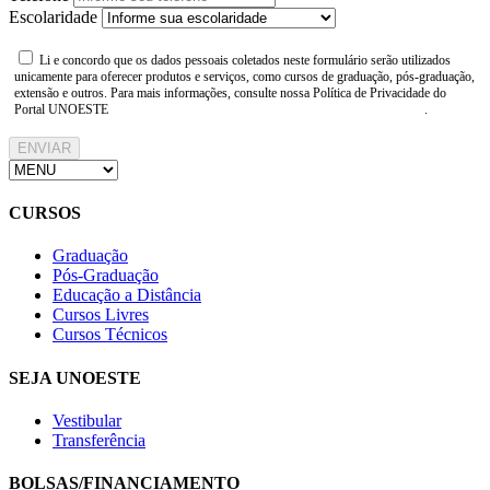
Escolaridade
Li e concordo que os dados pessoais coletados neste formulário serão utilizados
unicamente para oferecer produtos e serviços, como cursos de graduação, pós-graduação,
extensão e outros. Para mais informações, consulte nossa Política de Privacidade do
Portal UNOESTE
https://www.unoeste.br/politica-de-privacidade
.
ENVIAR
CURSOS
Graduação
Pós-Graduação
Educação a Distância
Cursos Livres
Cursos Técnicos
SEJA UNOESTE
Vestibular
Transferência
BOLSAS/FINANCIAMENTO