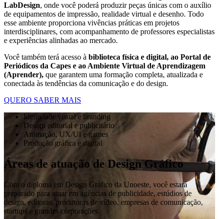
LabDesign
, onde você poderá produzir peças únicas com o auxílio
de equipamentos de impressão, realidade virtual e desenho. Todo
esse ambiente proporciona vivências práticas em projetos
interdisciplinares, com acompanhamento de professores especialistas
e experiências alinhadas ao mercado.
Você também terá acesso à
biblioteca física e digital, ao Portal de
Periódicos da Capes e ao Ambiente Virtual de Aprendizagem
(Aprender),
que garantem uma formação completa, atualizada e
conectada às tendências da comunicação e do design.
QUERO SABER MAIS
Identidade visual e branding
Design editorial e publicitário
Animação, UX/UI e games
Produção gráfica e digital
Áreas de atuação de Design Gráfico
Com o diploma em Design Gráfico da Unoeste, você estará
preparado para atuar em agências de publicidade, estúdios de
design, editoras, produtoras de vídeo, empresas de comunicação,
startups e grandes corporações.