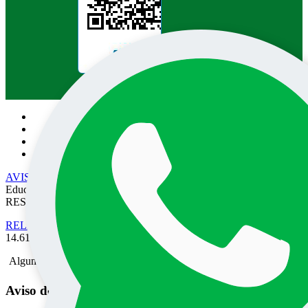
Pesquisa no site:
AVISO DE PRIVACIDADE
• EPEC - Empresa Prudentina de
Educação e Cultura SA/UNOESTE. TODOS OS DIREITOS
RESERVADOS
RELATÓRIO DE TRANSPARÊNCIA SALARIAL
- Lei nº
14.611 de 03 de Julho de 2023.
Alguma mensagem
Aviso de Privacidade do Portal UNOESTE