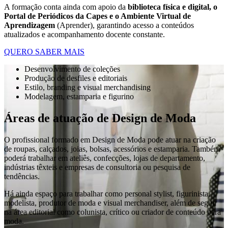
A formação conta ainda com apoio da
biblioteca física e digital, o
Portal de Periódicos da Capes e o Ambiente Virtual de
Aprendizagem
(Aprender), garantindo acesso a conteúdos
atualizados e acompanhamento docente constante.
QUERO SABER MAIS
Desenvolvimento de coleções
Produção de desfiles e editoriais
Estilo, branding e visual merchandising
Modelagem, estamparia e figurino
Áreas de atuação de Design de Moda
O profissional formado em Design de Moda pode atuar na criação
de roupas, calçados, joias, bolsas, acessórios e estamparia. Também
poderá trabalhar em ateliês, confecções, lojas de departamento,
indústrias têxteis e empresas de consultoria ou pesquisa de
tendências.
Há ainda espaço para trabalhar como personal stylist, figurinista,
modelista, produtor de moda e visual merchandiser, além de seguir
na área editorial como colunista, crítico ou criador de conteúdo para
moda.