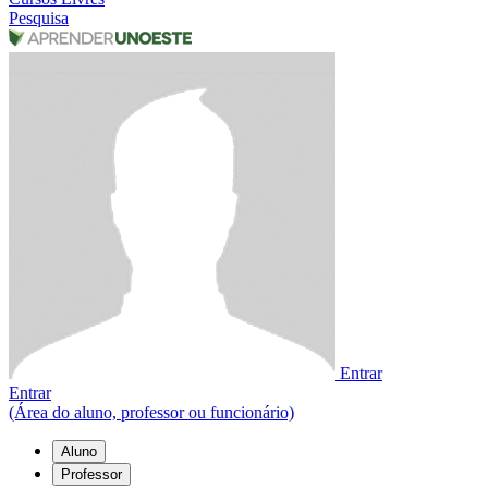
Pesquisa
Entrar
Entrar
(Área do aluno, professor ou funcionário)
Aluno
Professor