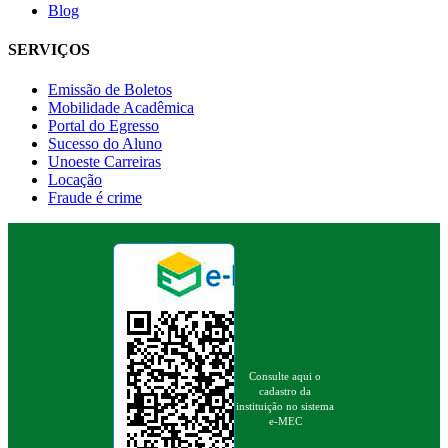
Blog
SERVIÇOS
Emissão de Boletos
Mobilidade Acadêmica
Portal do Egresso
Sucesso do Aluno
Unoeste Carreiras
Locação
Fraude é crime
Consulte aqui o
cadastro da
instituição no sistema
e-MEC