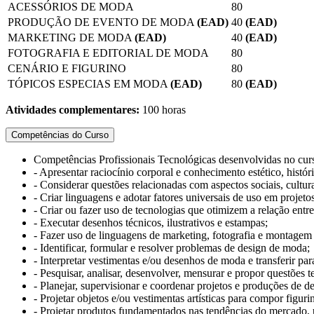
ACESSÓRIOS DE MODA
80
PRODUÇÃO DE EVENTO DE MODA
(EAD)
40
(EAD)
MARKETING DE MODA
(EAD)
40
(EAD)
FOTOGRAFIA E EDITORIAL DE MODA
80
CENÁRIO E FIGURINO
80
TÓPICOS ESPECIAS EM MODA
(EAD)
80
(EAD)
Atividades complementares:
100 horas
Competências do Curso
Competências Profissionais Tecnológicas desenvolvidas no cu
- Apresentar raciocínio corporal e conhecimento estético, histór
- Considerar questões relacionadas com aspectos sociais, cultur
- Criar linguagens e adotar fatores universais de uso em projet
- Criar ou fazer uso de tecnologias que otimizem a relação entre
- Executar desenhos técnicos, ilustrativos e estampas;
- Fazer uso de linguagens de marketing, fotografia e montagem d
- Identificar, formular e resolver problemas de design de moda;
- Interpretar vestimentas e/ou desenhos de moda e transferir 
- Pesquisar, analisar, desenvolver, mensurar e propor questões
- Planejar, supervisionar e coordenar projetos e produções de 
- Projetar objetos e/ou vestimentas artísticas para compor figuri
- Projetar produtos fundamentados nas tendências do mercado, ut