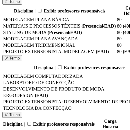
2° Termo
C
Disciplina |
Exibir professores responsáveis
Ho
MODELAGEM PLANA BÁSICA
80
MATERIAIS E PROCESSOS TÊXTEIS
(Presencial/EAD)
80
(40
STYLING DE MODA
(Presencial/EAD)
80
(40
MODELAGEM PLANA AVANÇADA
80
MODELAGEM TRIDIMENSIONAL
80
PROJETO EXTENSIONISTA: MODELAGEM
(EAD)
80
(E
3° Termo
Disciplina |
Exibir professores responsáveis
MODELAGEM COMPUTADORIZADA
LABORATÓRIO DE CONFECÇÃO
DESENVOLVIMENTO DE PRODUTO DE MODA
ERGODESIGN
(EAD)
PROJETO EXTENSIONISTA: DESENVOLVIMENTO DE PR
TECNOLOGIA DA CONFECÇÃO
4° Termo
Carga
Disciplina |
Exibir professores responsáveis
Horária