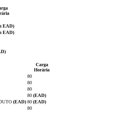
arga
rária
h EAD
)
h EAD
)
AD)
Carga
Horária
80
80
80
80
(EAD)
ODUTO
(EAD)
80
(EAD)
80