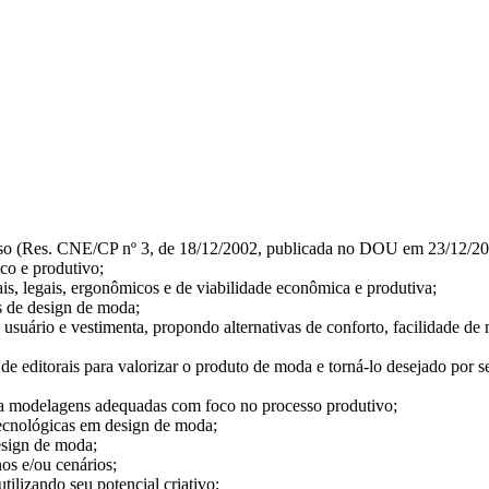
rso (Res. CNE/CP nº 3, de 18/12/2002, publicada no DOU em 23/12/20
ico e produtivo;
ais, legais, ergonômicos e de viabilidade econômica e produtiva;
os de design de moda;
 usuário e vestimenta, propondo alternativas de conforto, facilidade de
e editorais para valorizar o produto de moda e torná-lo desejado por s
para modelagens adequadas com foco no processo produtivo;
 tecnológicas em design de moda;
design de moda;
nos e/ou cenários;
ilizando seu potencial criativo;