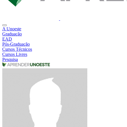
A Unoeste
Graduação
EAD
Pós-Graduação
Cursos Técnicos
Cursos Livres
Pesquisa