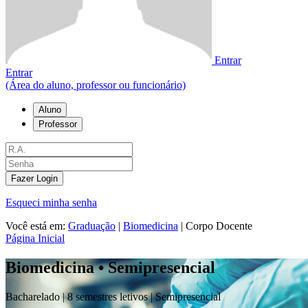
Entrar
Entrar
(Área do aluno, professor ou funcionário)
Aluno
Professor
Fazer Login
Esqueci minha senha
Você está em:
Graduação
|
Biomedicina
|
Corpo Docente
Página Inicial
Biomedicina • Semipresencial
Bacharelado |
8 semestres letivos |
Semipresencial