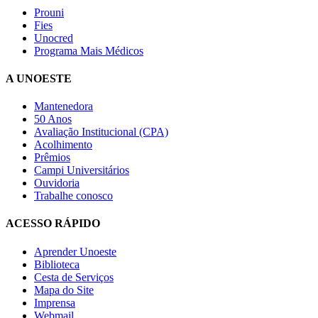
Prouni
Fies
Unocred
Programa Mais Médicos
A UNOESTE
Mantenedora
50 Anos
Avaliação Institucional (CPA)
Acolhimento
Prêmios
Campi Universitários
Ouvidoria
Trabalhe conosco
ACESSO RÁPIDO
Aprender Unoeste
Biblioteca
Cesta de Serviços
Mapa do Site
Imprensa
Webmail