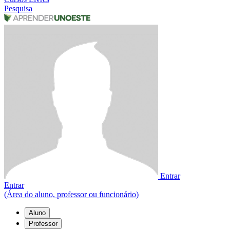
Pesquisa
Entrar
Entrar
(Área do aluno, professor ou funcionário)
Aluno
Professor