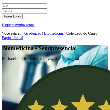
Fazer Login
Esqueci minha senha
Você está em:
Graduação
|
Biomedicina
|
Colegiado do Curso
Página Inicial
Biomedicina • Semipresencial
Bacharelado |
8 semestres letivos |
Semipresencial