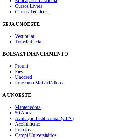
Educação a Distância
Cursos Livres
Cursos Técnicos
SEJA UNOESTE
Vestibular
Transferência
BOLSAS/FINANCIAMENTO
Prouni
Fies
Unocred
Programa Mais Médicos
A UNOESTE
Mantenedora
50 Anos
Avaliação Institucional (CPA)
Acolhimento
Prêmios
Campi Universitários