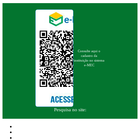
Consulte aqui o
cadastro da
instituição no sistema
e-MEC
Pesquisa no site: